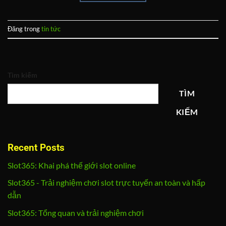
Đăng trong
tin tức
Tìm kiếm
TÌM
KIẾM
Recent Posts
Slot365: Khai phá thế giới slot online
Slot365 - Trải nghiệm chơi slot trực tuyến an toàn và hấp
dẫn
Slot365: Tổng quan và trải nghiệm chơi