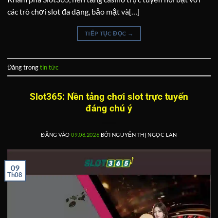
các trò chơi slot đa dạng, bảo mật và[…]
TIẾP TỤC ĐỌC
→
Đăng trong
tin tức
Slot365: Nền tảng chơi slot trực tuyến
đáng chú ý
ĐĂNG VÀO
09.08.2026
BỞI
NGUYỄN THỊ NGỌC LAN
09
Th08