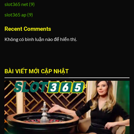
slot365 net (9)
slot365 ap (9)
Recent Comments
Không có bình luận nào để hiển thị.
BÀI VIẾT MỚI CẬP NHẬT