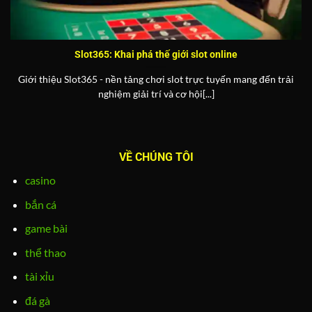
Slot365: Khai phá thế giới slot online
Giới thiệu Slot365 - nền tảng chơi slot trực tuyến mang đến trải
nghiệm giải trí và cơ hội[...]
VỀ CHÚNG TÔI
casino
bắn cá
game bài
thể thao
tài xỉu
đá gà