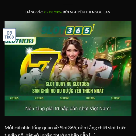
ĐĂNG VÀO
09.08.2026
BỞI
NGUYỄN THỊ NGỌC LAN
09
Th08
Một cái nhìn tổng quan về Slot365, nền tảng chơi slot trực
tuyến nổi bật với phần thưởng hấp dẫn,[…]