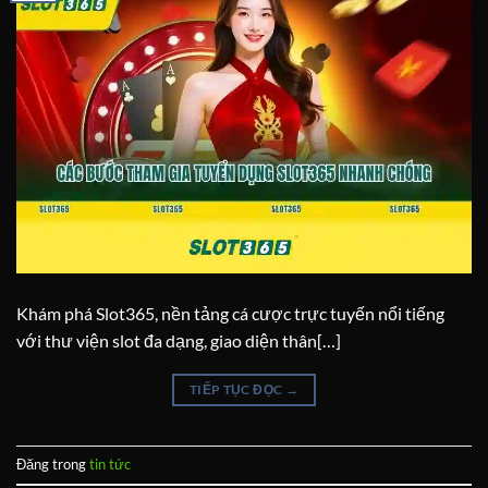
Khám phá Slot365, nền tảng cá cược trực tuyến nổi tiếng
với thư viện slot đa dạng, giao diện thân[…]
TIẾP TỤC ĐỌC
→
Đăng trong
tin tức