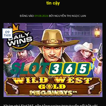
tin cậy
ĐĂNG VÀO
09.08.2026
BỞI
NGUYỄN THỊ NGỌC LAN
09
Th08
Khám phá Slot365, nền tảng casino trực tuyến nổi bật với