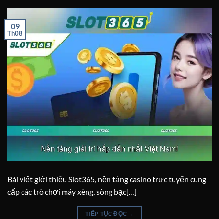
09
Th08
Bài viết giới thiệu Slot365, nền tảng casino trực tuyến cung
cấp các trò chơi máy xèng, sòng bạc[…]
TIẾP TỤC ĐỌC
→