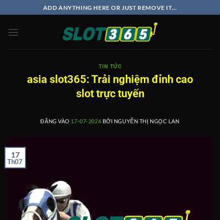
Bỏ
ADD ANYTHING HERE OR JUST REMOVE IT...
qua
nội
dung
TIN TỨC
asia slot365: Trải nghiệm đỉnh cao
slot trực tuyến
ĐĂNG VÀO
17-07-2026
BỞI
NGUYỄN THỊ NGỌC LAN
17
Th07