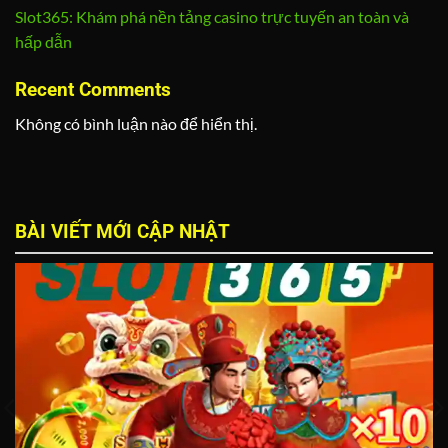
Slot365: Khám phá nền tảng casino trực tuyến an toàn và
hấp dẫn
Recent Comments
Không có bình luận nào để hiển thị.
BÀI VIẾT MỚI CẬP NHẬT