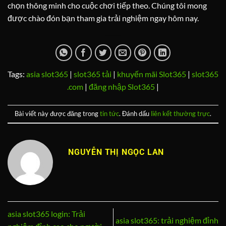
chọn thông minh cho cuộc chơi tiếp theo. Chúng tôi mong
được chào đón bạn tham gia trải nghiệm ngay hôm nay.
Tags:
asia slot365
|
slot365 tải
|
khuyến mãi Slot365
|
slot365
.com
|
đăng nhập Slot365
|
Bài viết này được đăng trong
tin tức
. Đánh dấu
liên kết thường trực
.
NGUYỄN THỊ NGỌC LAN
asia slot365 login: Trải
asia slot365: trải nghiệm đỉnh