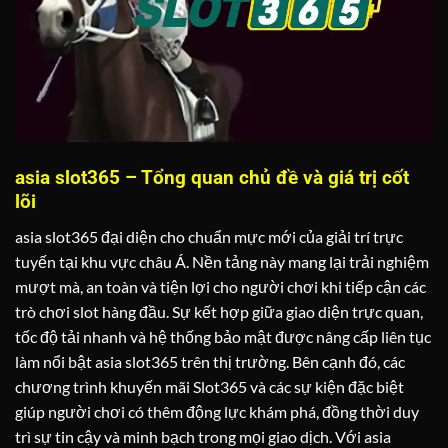
asia slot365 – Tổng quan chủ đề và giá trị cốt
lõi
asia slot365 đại diện cho chuẩn mực mới của giải trí trực
tuyến tại khu vực châu Á. Nền tảng này mang lại trải nghiệm
mượt mà, an toàn và tiện lợi cho người chơi khi tiếp cận các
trò chơi slot hàng đầu. Sự kết hợp giữa giao diện trực quan,
tốc độ tải nhanh và hệ thống bảo mật được nâng cấp liên tục
làm nổi bật asia slot365 trên thị trường. Bên cạnh đó, các
chương trình khuyến mãi Slot365 và các sự kiện đặc biệt
giúp người chơi có thêm động lực khám phá, đồng thời duy
trì sự tin cậy và minh bạch trong mọi giao dịch. Với asia