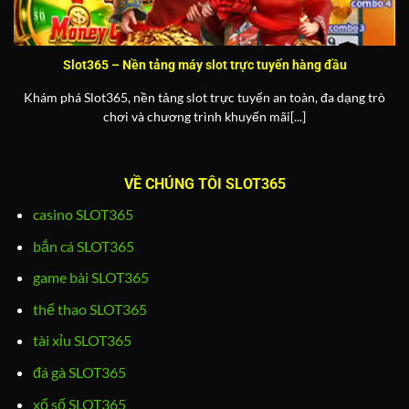
Slot365 – Nền tảng máy slot trực tuyến hàng đầu
Khám phá Slot365, nền tảng slot trực tuyến an toàn, đa dạng trò
chơi và chương trình khuyến mãi[...]
VỀ CHÚNG TÔI SLOT365
casino SLOT365
bắn cá SLOT365
game bài SLOT365
thể thao SLOT365
tài xỉu SLOT365
đá gà SLOT365
xổ số SLOT365