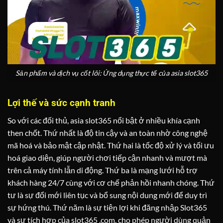
Sản phẩm và dịch vụ cốt lõi: Ứng dụng thực tế của asia slot365
Lợi thế và sức cạnh tranh
So với các đối thủ, asia slot365 nổi bật ở nhiều khía cạnh
then chốt. Thứ nhất là độ tin cậy và an toàn nhờ công nghệ
mã hoá và bảo mật cập nhật. Thứ hai là tốc độ xử lý và tối ưu
hoá giao diện, giúp người chơi tiếp cận nhanh và mượt mà
trên cả máy tính lẫn di động. Thứ ba là mạng lưới hỗ trợ
khách hàng 24/7 cùng với cơ chế phản hồi nhanh chóng. Thứ
tư là sự đổi mới liên tục và bổ sung nội dung mới để duy trì
sự hứng thú. Thứ năm là sự tiện lợi khi đăng nhập Slot365
và sự tích hợp của slot365 .com, cho phép người dùng quản