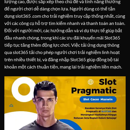
lượng cao, được sắp xếp theo chủ đề và tính năng thưởng
để người chơi dễ dàng chọn lựa. Người dùng có thể tận
dụng slot365 .com cho trải nghiệm truy cập thống nhất, cùng
với các công cụ hỗ trợ tìm kiếm nhanh và thanh toán an toàn.
Đối với người mới, các hướng dẫn và ví dụ thực tế giúp bắt
đầu nhanh chóng, trong khi các ưu đãi khuyến mãi Slot365
tiếp tục tăng thêm động lực chơi. Việc tải ứng dụng thông
qua slot365 tải cho phép người chơi trải nghiệm linh hoạt
trên nhiều thiết bị, và đăng nhập Slot365 giúp đồng bộ tài
khoản một cách thuận tiện, mang lại trải nghiệm liền mạch.