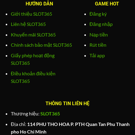
HƯỚNG DẪN
GAME HOT
Giới thiệu SLOT365
Đăng ký
Liên hệ SLOT365
Đăng nhập
Khuyến mãi SLOT365
Nạp tiền
Chính sách bảo mật SLOT365
Rút tiền
Giấy phép hoạt động
Tải app
SLOT365
Điều khoản điều kiện
SLOT365
THÔNG TIN LIÊN HỆ
Thương hiệu:
SLOT365
Địa chỉ:
114 PHU THO HOA P. PTH Quan Tan Phu Thanh
pho Ho Chi Minh