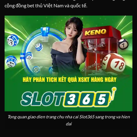
cộng đồng bet thủ Việt Nam và quốc tế.
Tong quan giao dien trang chu nha cai Slot365 sang trong va hien
dai