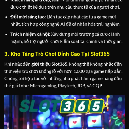
được thiết kế dựa trên nhu cầu thực tế của người chơi.
Đổi mới sáng tạo:
Liên tục cập nhật các tựa game mới
nhất, tích hợp công nghệ AI để cá nhân hóa trải nghiệm.
Trách nhiệm xã hội:
Xây dựng môi trường cá cược lành
mạnh, hỗ trợ người chơi kiểm soát tài chính và thời gian.
3. Kho Tàng Trò Chơi Đỉnh Cao Tại Slot365
Khi nhắc đến
giới thiệu Slot365
, không thể không nhắc đến
thư viện trò chơi khổng lồ với hơn 1.000 tựa game hấp dẫn.
Chúng tôi hợp tác với những nhà phát hành game hàng đầu
thế giới như Microgaming, Playtech, JDB, và CQ9.