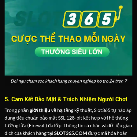
Doi ngu cham soc khach hang chuyen nghiep ho tro 24 tren 7
5. Cam Kết Bảo Mật & Trách Nhiệm Người Chơi
Trong phần
giới thiệu
về hạ tầng kỹ thuật, Slot365 tự hào áp
dụng tiêu chuẩn bảo mật SSL 128-bit kết hợp với hệ thống
tường lửa (Firewall) đa lớp. Thông tin cá nhân và dữ liệu giao
dịch của khách hàng tại
SLOT365.COM
được mã hóa hoàn