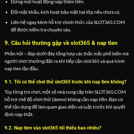
Dừng mọi hoạt động nạp thêm tiền.
Đổi mật khẩu, kích hoạt bảo mật hai lớp nếu chưa có.
Liên hệ ngay kênh hỗ trợ chính thức của SLOT365.COM
để được kiểm tra chuyên sâu.
9. Câu hỏi thường gặp về slot365 & nap tien
Phần hỏi – đáp dưới đây tổng hợp các thắc mắc phổ biến mà
người chơi thường đặt ra khi tiếp cận slot365 và quá trình
nap tien lần đầu.
9.1. Tôi có thể chơi thử slot365 trước khi nap tien không?
Tùy từng trò chơi, một số nhà cung cấp trên SLOT365.COM
hỗ trợ chế độ chơi thử (demo) không cần nạp tiền. Bạn có
thể tận dụng để làm quen giao diện và luật trước khi quyết
định nạp thật.
9.2. Nap tien vào slot365 tối thiểu bao nhiêu?