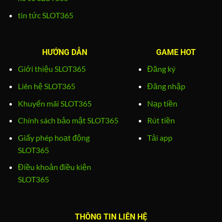
tin tức SLOT365
HƯỚNG DẪN
GAME HOT
Giới thiệu SLOT365
Đăng ký
Liên hệ SLOT365
Đăng nhập
Khuyến mãi SLOT365
Nạp tiền
Chính sách bảo mật SLOT365
Rút tiền
Giấy phép hoạt động
Tải app
SLOT365
Điều khoản điều kiện
SLOT365
THÔNG TIN LIÊN HỆ