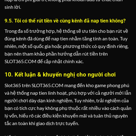
sinh lời.
9.5. Tôi có thể rút tiền về cùng kênh đã nap tien không?
Trong đa số trường hợp, hệ thống sẽ ưu tiên cho bạn rút về
đúng kênh đã dùng để nap tien nhằm tăng tính an toàn. Tuy
nhiên, một số quốc gia hoặc phương thức có quy định riêng,
bạn nên tham khảo phần hướng dẫn rút tiền trên
SLOT365.COM để cập nhật chính xác.
10. Kết luận & khuyến nghị cho người chơi
Slot365 trên SLOT365.COM mang đến kho game phong phú
và hệ thống nap tien linh hoạt, phù hợp với cả người mới lẫn
người chơi dày dạn kinh nghiệm. Tuy nhiên, trải nghiệm của
bạn có tích cực hay không phụ thuộc rất nhiều vào cách quản
lý vốn, hiểu rõ các điều kiện khuyến mãi và tuân thủ nguyên
tắc an toàn khi giao dịch trực tuyến.