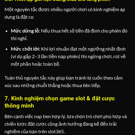
Một nguyên tắc được nhiều người chơi có kinh nghiệm áp
dụng là đặt ra:
Mức dừng lỗ:
Nếu thua hết số tiền đã định cho phiên đó
thì nghỉ.
Mức chốt lời:
Khi lợi nhuận đạt một ngưỡng nhất định
(ví dụ gấp 2–3 lần tiền nạp phiên) thì ngừng chơi, rút về
một phần hoặc toàn bộ.
Tuân thủ nguyên tắc này giúp bạn tránh bị cuốn theo cảm
xúc sau những chuỗi thắng hoặc thua liên tiếp.
7. Kinh nghiệm chọn game slot & đặt cược
thông minh
Bên cạnh việc nap tien hợp lý, lựa chọn trò chơi phù hợp và
chiến lược đặt cược cũng ảnh hưởng đáng kể đến trải
nghiệm của bạn trên slot365.