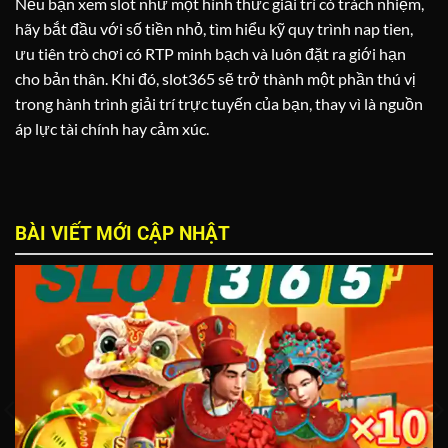
Nếu bạn xem slot như một hình thức giải trí có trách nhiệm,
hãy bắt đầu với số tiền nhỏ, tìm hiểu kỹ quy trình nap tien,
ưu tiên trò chơi có RTP minh bạch và luôn đặt ra giới hạn
cho bản thân. Khi đó, slot365 sẽ trở thành một phần thú vị
trong hành trình giải trí trực tuyến của bạn, thay vì là nguồn
áp lực tài chính hay cảm xúc.
BÀI VIẾT MỚI CẬP NHẬT