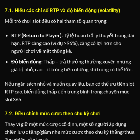
7.1. Hiểu các chỉ số RTP và độ biến động (volatility)
Mỗi trò chơi slot đều có hai tham số quan trọng:
RTP (Return to Player):
Tỷ lệ hoàn trả lý thuyết trong dài
hạn. RTP càng cao (ví dụ >96%), càng có lợi hơn cho
người chơi về mặt thống kê.
Độ biến động:
Thấp – trả thưởng thường xuyên nhưng
giá trị nhỏ; cao – ít trúng hơn nhưng khi trúng có thể lớn.
Nếu ngân sách nhỏ và muốn quay lâu, bạn có thể ưu tiên slot
RTP cao, biến động thấp đến trung bình trong chuyên mục
slot365.
7.2. Điều chỉnh mức cược theo chu kỳ chơi
Thay vì giữ một mức cược cố định, một số người áp dụng
chiến lược tăng/giảm nhẹ mức cược theo chu kỳ thắng/thua.
Tuy nhiên, cần lưu ý: