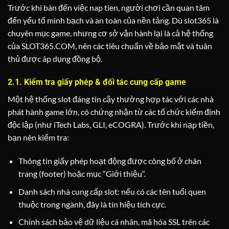
Trước khi bàn đến việc nap tien, người chơi cần quan tâm
đến yếu tố minh bạch và an toàn của nền tảng. Dù slot365 là
chuyên mục game, nhưng cơ sở vận hành lại là cả hệ thống
của SLOT365.COM, nên các tiêu chuẩn về bảo mật và tuân
thủ được áp dụng đồng bộ.
2.1. Kiểm tra giấy phép & đối tác cung cấp game
Một hệ thống slot đáng tin cậy thường hợp tác với các nhà
phát hành game lớn, có chứng nhận từ các tổ chức kiểm định
độc lập (như iTech Labs, GLI, eCOGRA). Trước khi nạp tiền,
bạn nên kiểm tra:
Thông tin giấy phép hoạt động được công bố ở chân
trang (footer) hoặc mục “Giới thiệu”.
Danh sách nhà cung cấp slot: nếu có các tên tuổi quen
thuộc trong ngành, đây là tín hiệu tích cực.
Chính sách bảo vệ dữ liệu cá nhân, mã hóa SSL trên các