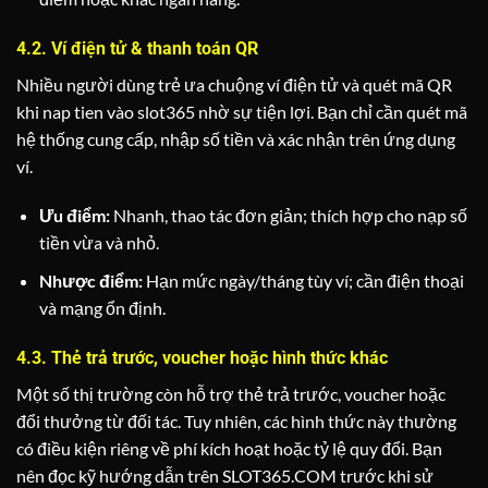
4.2. Ví điện tử & thanh toán QR
Nhiều người dùng trẻ ưa chuộng ví điện tử và quét mã QR
khi nap tien vào slot365 nhờ sự tiện lợi. Bạn chỉ cần quét mã
hệ thống cung cấp, nhập số tiền và xác nhận trên ứng dụng
ví.
Ưu điểm:
Nhanh, thao tác đơn giản; thích hợp cho nạp số
tiền vừa và nhỏ.
Nhược điểm:
Hạn mức ngày/tháng tùy ví; cần điện thoại
và mạng ổn định.
4.3. Thẻ trả trước, voucher hoặc hình thức khác
Một số thị trường còn hỗ trợ thẻ trả trước, voucher hoặc
đổi thưởng từ đối tác. Tuy nhiên, các hình thức này thường
có điều kiện riêng về phí kích hoạt hoặc tỷ lệ quy đổi. Bạn
nên đọc kỹ hướng dẫn trên SLOT365.COM trước khi sử