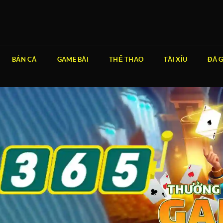
BẮN CÁ
GAME BÀI
THỂ THAO
TÀI XỈU
ĐÁ 