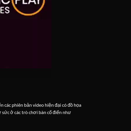
n các phiên bản video hiện đại có đồ họa
hử sức ở các trò chơi bàn cổ điển như