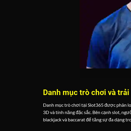
Danh mục trò chơi và trả
Danh mục trò chơi tại Slot365 được phân loạ
3D và tính năng đặc sắc. Bên cạnh slot, ngườ
blackjack và baccarat để tăng sự đa dạng tr