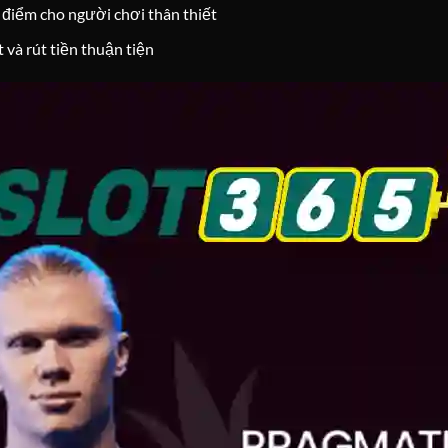
 điểm cho người chơi thân thiết
và rút tiền thuận tiện