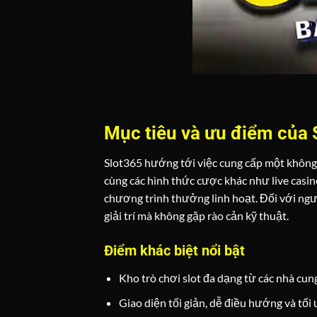
Mục tiêu và ưu điểm của 
Slot365 hướng tới việc cung cấp một không g
cùng các hình thức cược khác như live casin
chương trình thưởng linh hoạt. Đối với ng
giải trí mà không gặp rào cản kỹ thuật.
Điểm khác biệt nổi bật
Kho trò chơi slot đa dạng từ các nhà cung
Giao diện tối giản, dễ điều hướng và tối 