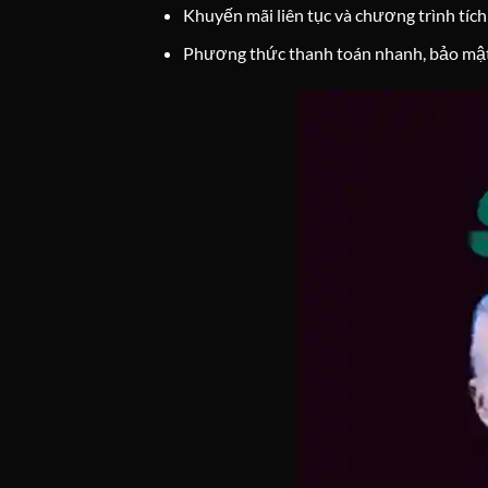
Khuyến mãi liên tục và chương trình tích
Phương thức thanh toán nhanh, bảo mật 