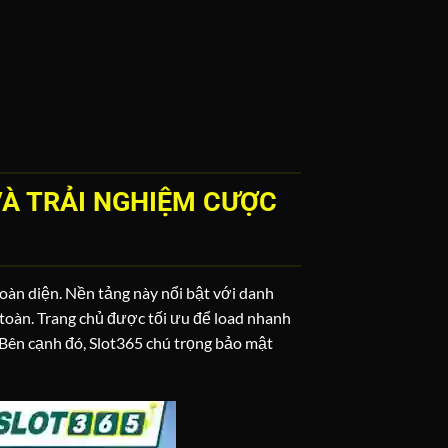
VÀ TRẢI NGHIỆM CƯỢC
toàn diện. Nền tảng này nổi bật với danh
 toàn. Trang chủ được tối ưu để load nhanh
. Bên cạnh đó, Slot365 chú trọng bảo mật