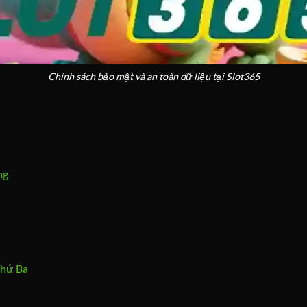
Chính sách bảo mật và an toàn dữ liệu tại Slot365
ng
Thứ Ba