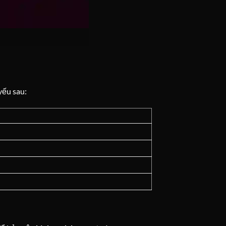
yếu sau: