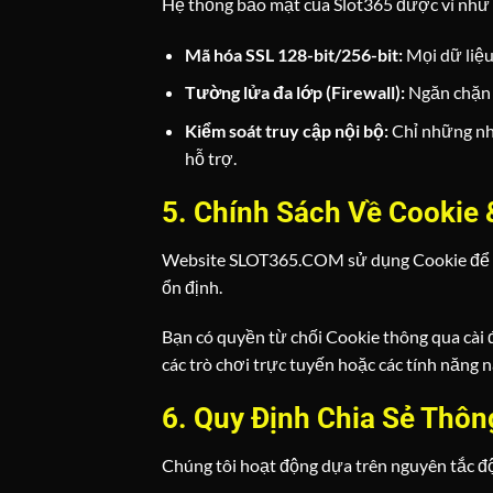
Hệ thống bảo mật của Slot365 được ví như 
Mã hóa SSL 128-bit/256-bit:
Mọi dữ liệu
Tường lửa đa lớp (Firewall):
Ngăn chặn 
Kiểm soát truy cập nội bộ:
Chỉ những nhâ
hỗ trợ.
5. Chính Sách Về Cookie 
Website SLOT365.COM sử dụng Cookie để ghi 
ổn định.
Bạn có quyền từ chối Cookie thông qua cài đ
các trò chơi trực tuyến hoặc các tính năng n
6. Quy Định Chia Sẻ Thôn
Chúng tôi hoạt động dựa trên nguyên tắc độ