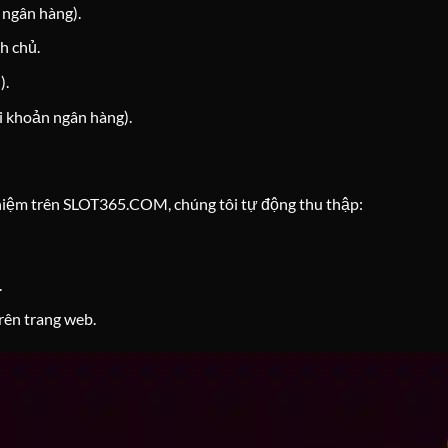
 ngân hàng).
nh chủ.
).
ài khoản ngân hàng).
ghiệm trên SLOT365.COM, chúng tôi tự động thu thập:
.
trên trang web.