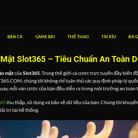
BẮN CÁ
GAME BÀI
THỂ THAO
TÀI XỈU
ĐÁ 
 Mật Slot365 – Tiêu Chuẩn An Toàn D
ảo mật
của
Slot365
. Trong thế giới cá cược trực tuyến đầy biến độ
OT365.COM, chúng tôi không chỉ tuân thủ các quy định pháp lý quố
ay, mỗi ván cược của bạn đều diễn ra trong môi trường an toàn t
365
thu thập, sử dụng và bảo vệ dữ liệu của bạn. Chúng tôi khuyến
ải trí tại hệ thống.