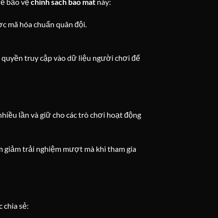
để bảo vệ
chinh sach bao mat
này:
ược mã hóa chuẩn quân đội.
 quyền truy cập vào dữ liệu người chơi để
iều lần và giữ cho các trò chơi hoạt động
làm giảm trải nghiệm mượt mà khi tham gia
 chia sẻ: