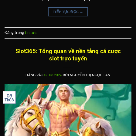
TIẾP TỤC ĐỌC
→
Đăng trong
tin tức
Slot365: Tổng quan về nền tảng cá cược
slot trực tuyến
ĐĂNG VÀO
08.08.2026
BỞI
NGUYỄN THỊ NGỌC LAN
08
Th08