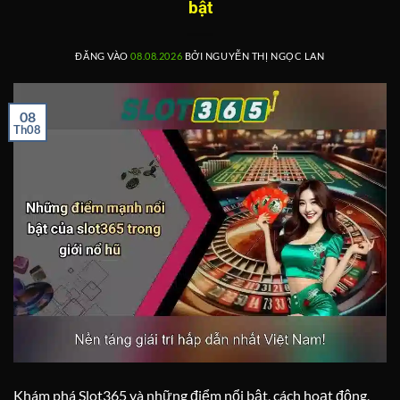
bật
ĐĂNG VÀO
08.08.2026
BỞI
NGUYỄN THỊ NGỌC LAN
08
Th08
Khám phá Slot365 và những điểm nổi bật, cách hoạt động,