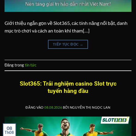
Giới thiệu ngắn gọn về Slot365, các tính năng nổi bật, danh
mục trò chơi và cách an toàn khi tham[…]
TIẾP TỤC ĐỌC
→
Đăng trong
tin tức
Slot365: Trải nghiệm casino Slot trực
tuyến hàng đầu
ĐĂNG VÀO
08.08.2026
BỞI
NGUYỄN THỊ NGỌC LAN
08
Th08