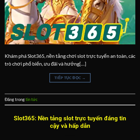
Khám phá Slot365, nền tảng chơi slot trực tuyến an toàn, các
trò chơi phổ biến, ưu đãi và hướng[…]
TIẾP TỤC ĐỌC
→
Đăng trong
tin tức
Slot365: Nền tảng slot trực tuyến đáng tin
cậy và hấp dẫn