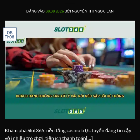
ĐĂNG VÀO
08.08.2026
BỞI
NGUYỄN THỊ NGỌC LAN
08
Th08
Khám phá Slot365, nền tảng casino trực tuyến đáng tin cậy
với nhiều trò chơi, tiện ích thanh toán[…]