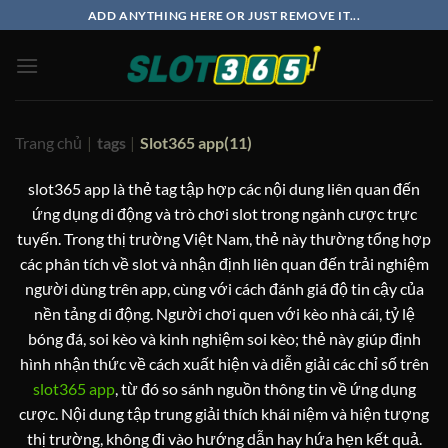
Bỏ
ADD ANYTHING HERE OR JUST REMOVE IT...
qua
nội
dung
Trang chủ
|
tags
|
Slot365 app(11)
slot365 app là thẻ tag tập hợp các nội dung liên quan đến
ứng dụng di động và trò chơi slot trong ngành cược trực
tuyến. Trong thị trường Việt Nam, thẻ này thường tổng hợp
các phân tích về slot và nhận định liên quan đến trải nghiệm
người dùng trên app, cùng với cách đánh giá độ tin cậy của
nền tảng di động. Người chơi quen với kèo nhà cái, tỷ lệ
bóng đá, soi kèo và kinh nghiệm soi kèo; thẻ này giúp định
hình nhận thức về cách xuất hiện và diễn giải các chỉ số trên
slot365 app
, từ đó so sánh nguồn thông tin về ứng dụng
cược. Nội dung tập trung giải thích khái niệm và hiện tượng
thị trường, không đi vào hướng dẫn hay hứa hẹn kết quả.