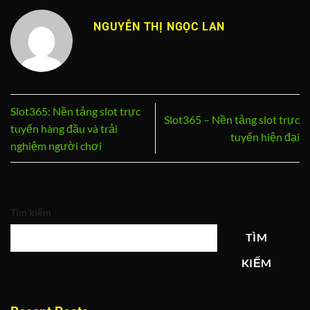
NGUYỄN THỊ NGỌC LAN
Slot365: Nền tảng slot trực
Slot365 – Nền tảng slot trực
tuyến hàng đầu và trải
tuyến hiện đại
nghiệm người chơi
Tìm kiếm
TÌM
KIẾM