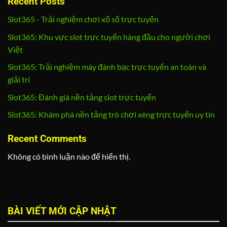
Recent Posts
Slot365 - Trải nghiệm chơi xổ số trực tuyến
Slot365: Khu vực slot trực tuyến hàng đầu cho người chơi
Việt
Slot365: Trải nghiệm máy đánh bạc trực tuyến an toàn và
giải trí
Slot365: Đánh giá nền tảng slot trực tuyến
Slot365: Khám phá nền tảng trò chơi xèng trực tuyến uy tín
Recent Comments
Không có bình luận nào để hiển thị.
BÀI VIẾT MỚI CẬP NHẬT