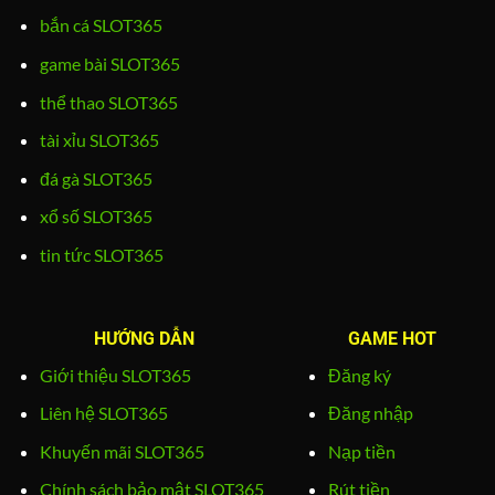
bắn cá SLOT365
game bài SLOT365
thể thao SLOT365
tài xỉu SLOT365
đá gà SLOT365
xổ số SLOT365
tin tức SLOT365
HƯỚNG DẪN
GAME HOT
Giới thiệu SLOT365
Đăng ký
Liên hệ SLOT365
Đăng nhập
Khuyến mãi SLOT365
Nạp tiền
Chính sách bảo mật SLOT365
Rút tiền