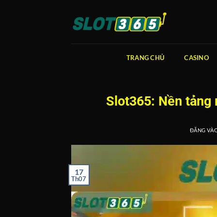
Bỏ
qua
nội
dung
TRANG CHỦ
CASINO
Slot365: Nền tảng 
ĐĂNG VÀ
17
Th07