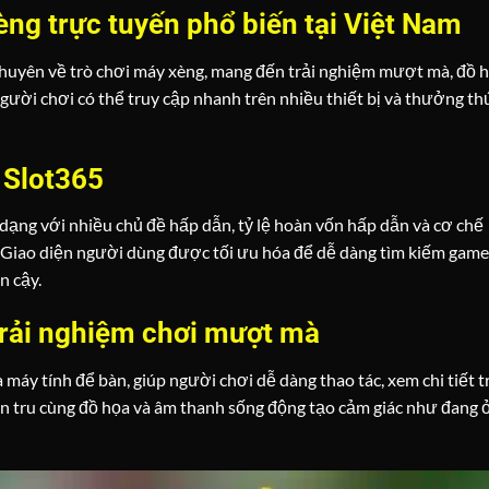
èng trực tuyến phổ biến tại Việt Nam
n chuyên về trò chơi máy xèng, mang đến trải nghiệm mượt mà, đồ 
gười chơi có thể truy cập nhanh trên nhiều thiết bị và thưởng th
 Slot365
 dạng với nhiều chủ đề hấp dẫn, tỷ lệ hoàn vốn hấp dẫn và cơ chế
 Giao diện người dùng được tối ưu hóa để dễ dàng tìm kiếm game
n cậy.
trải nghiệm chơi mượt mà
à máy tính để bàn, giúp người chơi dễ dàng thao tác, xem chi tiết t
rơn tru cùng đồ họa và âm thanh sống động tạo cảm giác như đang 