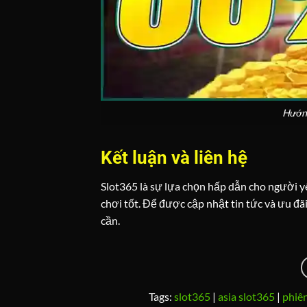
Hướng
Kết luận và liên hệ
Slot365 là sự lựa chọn hấp dẫn cho người yê
chơi tốt. Để được cập nhật tin tức và ưu đãi
cần.
Tags:
slot365
|
asia slot365
|
phiê