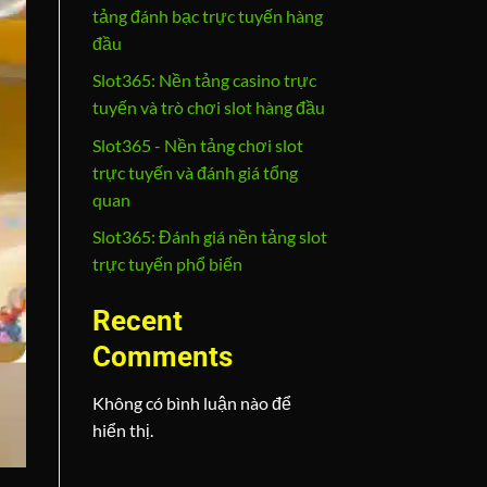
tảng đánh bạc trực tuyến hàng
đầu
Slot365: Nền tảng casino trực
tuyến và trò chơi slot hàng đầu
Slot365 - Nền tảng chơi slot
trực tuyến và đánh giá tổng
quan
Slot365: Đánh giá nền tảng slot
trực tuyến phổ biến
Recent
Comments
Không có bình luận nào để
hiển thị.