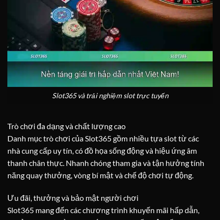
Slot365 và trải nghiệm slot trực tuyến
Trò chơi đa dạng và chất lượng cao
Danh mục trò chơi của Slot365 gồm nhiều tựa slot từ các
nhà cung cấp uy tín, có đồ họa sống động và hiệu ứng âm
thanh chân thực. Nhanh chóng tham gia và tận hưởng tính
năng quay thưởng, vòng bí mật và chế độ chơi tự động.
Ưu đãi, thưởng và bảo mật người chơi
Slot365 mang đến các chương trình khuyến mãi hấp dẫn,