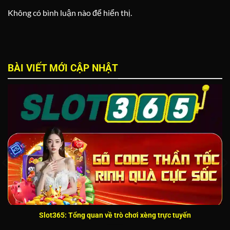
Không có bình luận nào để hiển thị.
BÀI VIẾT MỚI CẬP NHẬT
Slot365: Tổng quan về trò chơi xèng trực tuyến