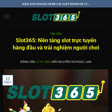
Bỏ
ADD ANYTHING HERE OR JUST REMOVE IT...
qua
nội
dung
TIN TỨC
Slot365: Nền tảng slot trực tuyến
hàng đầu và trải nghiệm người chơi
ĐĂNG VÀO
17-07-2026
BỞI
NGUYỄN THỊ NGỌC LAN
17
Th07