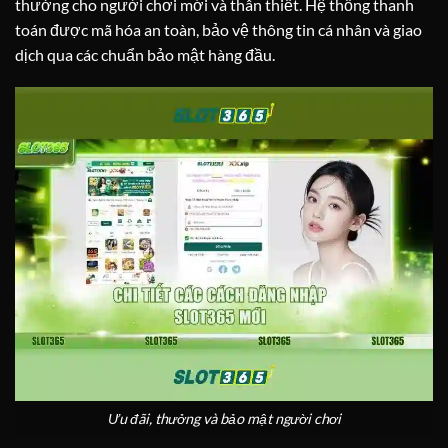
thưởng cho người chơi mới và thân thiết. Hệ thống thanh
toán được mã hóa an toàn, bảo vệ thông tin cá nhân và giao
dịch qua các chuẩn bảo mật hàng đầu.
Ưu đãi, thưởng và bảo mật người chơi