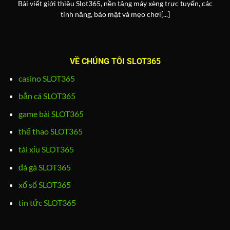
Bài viết giới thiệu Slot365, nền tảng máy xèng trực tuyến, các
tính năng, bảo mật và mẹo chơi[...]
VỀ CHÚNG TÔI SLOT365
casino SLOT365
bắn cá SLOT365
game bài SLOT365
thể thao SLOT365
tài xỉu SLOT365
đá gà SLOT365
xổ số SLOT365
tin tức SLOT365