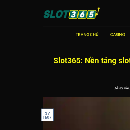
Bỏ
qua
nội
dung
TRANG CHỦ
CASINO
Slot365: Nền tảng slo
ĐĂNG VÀ
17
Th07