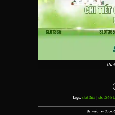
Ưu đ
Tags:
slot365
|
slot365 
Bài viết này được 