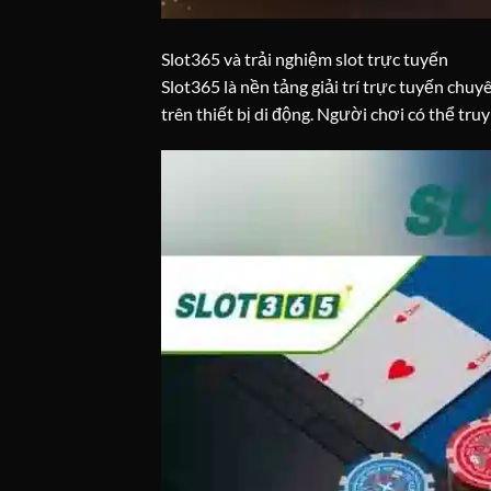
Slot365 và trải nghiệm slot trực tuyến
Slot365 là nền tảng giải trí trực tuyến chu
trên thiết bị di động. Người chơi có thể tru