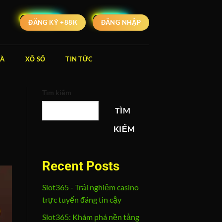
ĐĂNG KÝ +88K
ĐĂNG NHẬP
GÀ
XỔ SỐ
TIN TỨC
Tìm kiếm
TÌM
KIẾM
Recent Posts
Slot365 - Trải nghiệm casino
trực tuyến đáng tin cậy
Slot365: Khám phá nền tảng