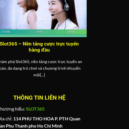
Slot365 – Nền tảng cược trực tuyến
hàng đầu
hám phá Slot365, nền tảng cược trực tuyến an
oàn, đa dạng trò chơi và chương trình khuyến
mãi[...]
THÔNG TIN LIÊN HỆ
hương hiệu:
SLOT365
ịa chỉ:
114 PHU THO HOA P. PTH Quan
an Phu Thanh pho Ho Chi Minh