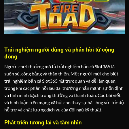
Trải nghiệm người dùng và phản hồi từ cộng
đồng
Người chơi thường mô tả trải nghiệm bắn cá Slot365 là
suôn sẻ, công bằng và thân thiện. Một người mới cho biết
trải nghiệm bắn cá Slot365 rất trực quan và dễ làm quen,
trong khi các phản hồi lâu dài thường nhấn mạnh sự ổn định
và tính minh bạch trong thưởng và thanh toán. Các bài viết
và bình luận trên mạng xã hội cho thấy sự hài lòng với tốc độ
hỗ trợ và chất lượng dịch vụ của đội ngũ kỹ thuật.
Phát triển tương lai và tầm nhìn