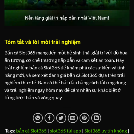
Tóm tắt và lời mời trải nghiệm
Bắn cá Slot365 mang đến một hệ sinh thái giải trí với đồ họa
ấn tượng, cơ chế thưởng hấp dẫn và cam kết an toàn. Hãy
trải nghiệm bắn cá Slot365 để khám phá các sự kiện và tính
năng mới, và xem xét đánh giá bắn cá Slot365 dựa trên trải
nghiệm thực tế. Bạn có thể bắt đầu bằng cách tải ứng dụng
và trải nghiệm ngay hôm nay để cảm nhận sự khác biệt ở
từng lượt bắn và vòng quay.
Tags:
bắn cá Slot365
|
slot365 tải app
|
Slot365 uy tín không
|