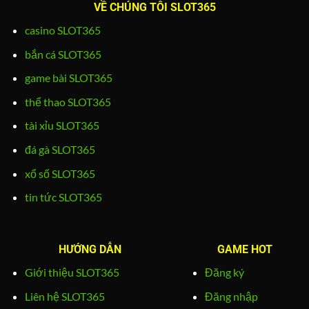
VỀ CHÚNG TÔI SLOT365
casino SLOT365
bắn cá SLOT365
game bài SLOT365
thể thao SLOT365
tài xỉu SLOT365
đá gà SLOT365
xổ số SLOT365
tin tức SLOT365
HƯỚNG DẪN
GAME HOT
Giới thiệu SLOT365
Đăng ký
Liên hệ SLOT365
Đăng nhập