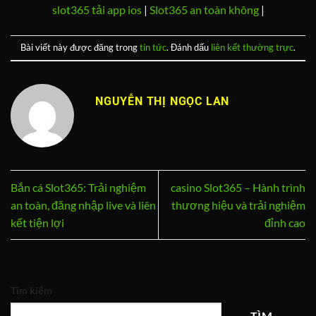
slot365 tải app ios
|
Slot365 an toàn không
|
Bài viết này được đăng trong
tin tức
. Đánh dấu
liên kết thường trực
.
NGUYỄN THỊ NGỌC LAN
Bắn cá Slot365: Trải nghiệm
casino Slot365 – Hành trình
an toàn, đăng nhập live và liên
thương hiệu và trải nghiệm
kết tiện lợi
đỉnh cao
Tìm kiếm