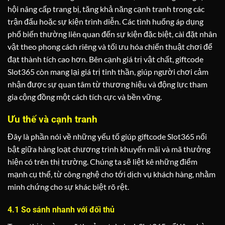
hội nâng cấp trang bị, tăng khả năng cạnh tranh trong các
trận đấu hoặc sự kiện trình diễn. Các tình huống áp dụng
phổ biến thường liên quan đến sự kiện đặc biệt, cài đặt nhân
vật theo phong cách riêng và tối ưu hóa chiến thuật chơi để
đạt thành tích cao hơn. Bên cạnh giá trị vật chất, giftcode
Slot365 còn mang lại giá trị tinh thần, giúp người chơi cảm
nhận được sự quan tâm từ thương hiệu và động lực tham
gia cộng đồng một cách tích cực và bền vững.
Ưu thế và cạnh tranh
Đây là phần nói về những yếu tố giúp giftcode Slot365 nổi
bật giữa hàng loạt chương trình khuyến mãi và mã thưởng
hiện có trên thị trường. Chúng ta sẽ liệt kê những điểm
mạnh cụ thể, từ công nghệ cho tới dịch vụ khách hàng, nhằm
minh chứng cho sự khác biệt rõ rệt.
4.1 So sánh nhanh với đối thủ