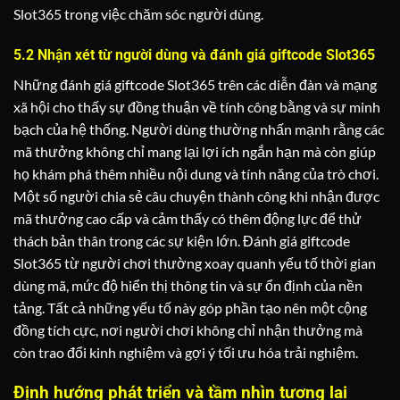
Slot365 trong việc chăm sóc người dùng.
5.2 Nhận xét từ người dùng và đánh giá giftcode Slot365
Những đánh giá giftcode Slot365 trên các diễn đàn và mạng
xã hội cho thấy sự đồng thuận về tính công bằng và sự minh
bạch của hệ thống. Người dùng thường nhấn mạnh rằng các
mã thưởng không chỉ mang lại lợi ích ngắn hạn mà còn giúp
họ khám phá thêm nhiều nội dung và tính năng của trò chơi.
Một số người chia sẻ câu chuyện thành công khi nhận được
mã thưởng cao cấp và cảm thấy có thêm động lực để thử
thách bản thân trong các sự kiện lớn. Đánh giá giftcode
Slot365 từ người chơi thường xoay quanh yếu tố thời gian
dùng mã, mức độ hiển thị thông tin và sự ổn định của nền
tảng. Tất cả những yếu tố này góp phần tạo nên một cộng
đồng tích cực, nơi người chơi không chỉ nhận thưởng mà
còn trao đổi kinh nghiệm và gợi ý tối ưu hóa trải nghiệm.
Định hướng phát triển và tầm nhìn tương lai