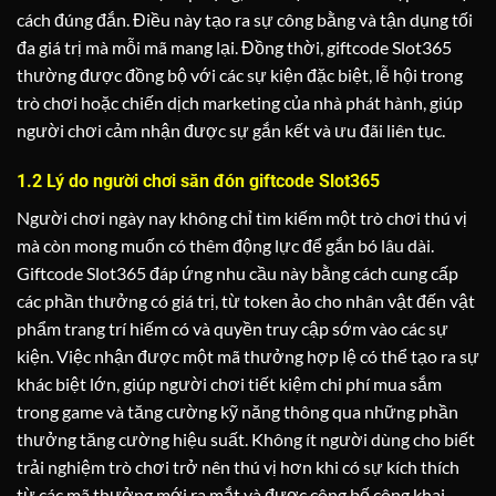
cách đúng đắn. Điều này tạo ra sự công bằng và tận dụng tối
đa giá trị mà mỗi mã mang lại. Đồng thời, giftcode Slot365
thường được đồng bộ với các sự kiện đặc biệt, lễ hội trong
trò chơi hoặc chiến dịch marketing của nhà phát hành, giúp
người chơi cảm nhận được sự gắn kết và ưu đãi liên tục.
1.2 Lý do người chơi săn đón giftcode Slot365
Người chơi ngày nay không chỉ tìm kiếm một trò chơi thú vị
mà còn mong muốn có thêm động lực để gắn bó lâu dài.
Giftcode Slot365 đáp ứng nhu cầu này bằng cách cung cấp
các phần thưởng có giá trị, từ token ảo cho nhân vật đến vật
phẩm trang trí hiếm có và quyền truy cập sớm vào các sự
kiện. Việc nhận được một mã thưởng hợp lệ có thể tạo ra sự
khác biệt lớn, giúp người chơi tiết kiệm chi phí mua sắm
trong game và tăng cường kỹ năng thông qua những phần
thưởng tăng cường hiệu suất. Không ít người dùng cho biết
trải nghiệm trò chơi trở nên thú vị hơn khi có sự kích thích
từ các mã thưởng mới ra mắt và được công bố công khai