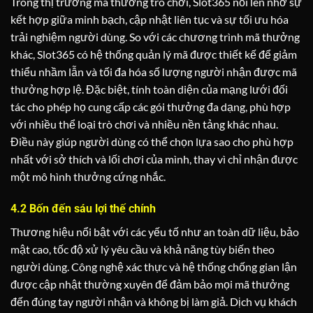
Trong thị trường mã thưởng trò chơi, Slot365 nổi lên nhờ sự
kết hợp giữa minh bạch, cập nhật liên tục và sự tối ưu hóa
trải nghiệm người dùng. So với các chương trình mã thưởng
khác, Slot365 có hệ thống quản lý mã được thiết kế để giảm
thiểu nhầm lẫn và tối đa hóa số lượng người nhận được mã
thưởng hợp lệ. Đặc biệt, tính toàn diện của mạng lưới đối
tác cho phép họ cung cấp các gói thưởng đa dạng, phù hợp
với nhiều thể loại trò chơi và nhiều nền tảng khác nhau.
Điều này giúp người dùng có thể chọn lựa sao cho phù hợp
nhất với sở thích và lối chơi của mình, thay vì chỉ nhận được
một mô hình thưởng cứng nhắc.
4.2 Bốn đến sáu lợi thế chính
Thương hiệu nổi bật với các yếu tố như an toàn dữ liệu, bảo
mật cao, tốc độ xử lý yêu cầu và khả năng tùy biến theo
người dùng. Công nghệ xác thực và hệ thống chống gian lận
được cập nhật thường xuyên để đảm bảo mọi mã thưởng
đến đúng tay người nhận và không bị làm giả. Dịch vụ khách