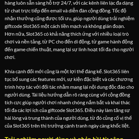
hàng luôn sẵn sàng hỗ trợ 24/7, với các kênh liên lạc đa dạng
từ chat trực tiếp đến email và diễn đàn cộng đồng. Tốc độ
nhận thưởng cũng được tối ưu, giúp người dùng trải nghiệm
giftcode Slot365 một cách liền mạch và không gián đoạn.
Hơn nữa, Slot365 có khả năng thích ứng với nhiều loại trò
chơi và nền tảng, từ PC cho đến di động, từ game hành động
đến game chiến thuật, mang lại sự linh hoạt tối đa cho người
chơi.
Khía cạnh đổi mới cũng là một lợi thế đáng kể. Slot365 liên
tục bổ sung các features mới, sự kiện đặc biệt và các chương
trình hợp tác với đối tác nhằm mang lại nội dung độc đáo cho
người dùng. Tài liệu hướng dẫn rõ ràng cùng với cộng đồng
tích cực giúp người chơi nhanh chóng nắm bắt và khai thác
tối đa các lợi ích của giftcode Slot365. Điều này làm tăng sự
hài lòng và trung thành của người dùng, từ đó củng cố vị thế
của Slot365 trên thị trường cạnh tranh ngày càng khốc liệt.