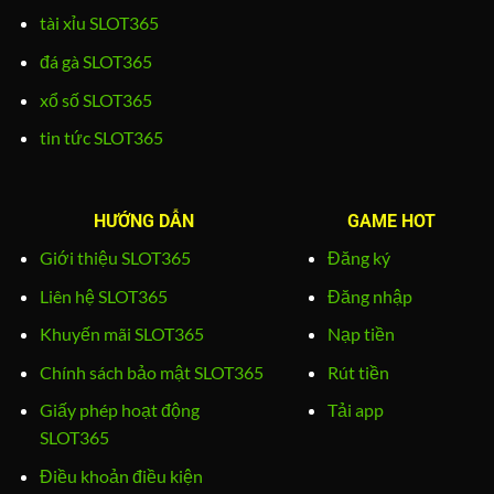
tài xỉu SLOT365
đá gà SLOT365
xổ số SLOT365
tin tức SLOT365
HƯỚNG DẪN
GAME HOT
Giới thiệu SLOT365
Đăng ký
Liên hệ SLOT365
Đăng nhập
Khuyến mãi SLOT365
Nạp tiền
Chính sách bảo mật SLOT365
Rút tiền
Giấy phép hoạt động
Tải app
SLOT365
Điều khoản điều kiện