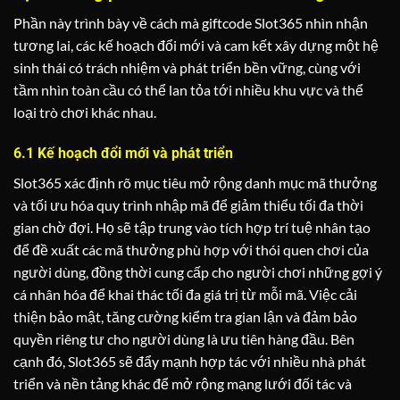
Phần này trình bày về cách mà giftcode Slot365 nhìn nhận
tương lai, các kế hoạch đổi mới và cam kết xây dựng một hệ
sinh thái có trách nhiệm và phát triển bền vững, cùng với
tầm nhìn toàn cầu có thể lan tỏa tới nhiều khu vực và thể
loại trò chơi khác nhau.
6.1 Kế hoạch đổi mới và phát triển
Slot365 xác định rõ mục tiêu mở rộng danh mục mã thưởng
và tối ưu hóa quy trình nhập mã để giảm thiểu tối đa thời
gian chờ đợi. Họ sẽ tập trung vào tích hợp trí tuệ nhân tạo
để đề xuất các mã thưởng phù hợp với thói quen chơi của
người dùng, đồng thời cung cấp cho người chơi những gợi ý
cá nhân hóa để khai thác tối đa giá trị từ mỗi mã. Việc cải
thiện bảo mật, tăng cường kiểm tra gian lận và đảm bảo
quyền riêng tư cho người dùng là ưu tiên hàng đầu. Bên
cạnh đó, Slot365 sẽ đẩy mạnh hợp tác với nhiều nhà phát
triển và nền tảng khác để mở rộng mạng lưới đối tác và