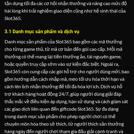
tận dụng tối đa các cơ hội nhận thưởng và nâng cao mức độ
hài lòng khi trải nghiệm giao diện cũng như hệ sinh thái của
Slot365.
3.1 Danh mục sản phẩm và dịch vụ
Danh mục sản phẩm của Slot365 bao gồm các mã thưởng
cho từng game thủ, từ mã cơ bản đến gói cao cấp. Mỗi mã
thưởng có thể mang lại tiền thưởng ảo, tài nguyên game,
hoặc quyền truy cập sớm vào sự kiện đặc biệt. Ngoài ra,
Slot365 còn cung cấp các gói hỗ trợ cho người dùng mới, bao
gồm hướng dẫn cách nhập mã, mẹo tối ưu hóa thời hạn và
cách lên lịch nhận thưởng để tối đa hóa lợi ích. Dịch vụ hỗ
trợ khách hàng hoạt động 24/7, giúp người dùng giải đáp
thắc mắc về điều kiện áp dụng, hạn sử dụng và cách giám sát
các giao dịch liên quan đến giftcode Slot365. Sự đa dạng
trong danh mục sản phẩm cho phép người chơi có thể
chuyên môn hóa theo sở thích, từ người thích săn thưởng
hàng ngày đến người chơi tham gia đấu giải cạnh tranh và