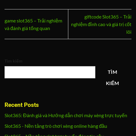
giftcode Slot365 – Trải
game slot365 – Trải nghiệm
nghiệm đỉnh cao và giá trị cốt
và đánh giá tổng quan
lõi
Tìm kiếm
TÌM
KIẾM
Recent Posts
Slot365: Đánh giá và Hướng dẫn chơi máy xèng trực tuyến
Slot365 - Nền tảng trò chơi xèng online hàng đầu