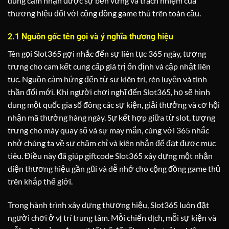
dùng cảm nhận được sự bền vững và trách nhiệm của
thương hiệu đối với cộng đồng game thủ trên toàn cầu.
2.1 Nguồn gốc tên gọi và ý nghĩa thương hiệu
Tên gọi Slot365 gợi nhắc đến sự liên tục 365 ngày, tượng
trưng cho cam kết cung cấp giá trị ổn định và cập nhật liên
tục. Nguồn cảm hứng đến từ sự kiên trì, rèn luyện và tinh
thần đổi mới. Khi người chơi nghĩ đến Slot365, họ sẽ hình
dung một quốc gia số đông các sự kiện, giải thưởng và cơ hội
nhận mã thưởng hàng ngày. Sự kết hợp giữa từ slot, tượng
trưng cho máy quay số và sự may mắn, cùng với 365 nhắc
nhở chúng ta về sự chăm chỉ và kiên nhẫn để đạt được mục
tiêu. Điều này đã giúp giftcode Slot365 xây dựng một nhận
diện thương hiệu gần gũi và dễ nhớ cho cộng đồng game thủ
trên khắp thế giới.
Trong hành trình xây dựng thương hiệu, Slot365 luôn đặt
người chơi ở vị trí trung tâm. Mỗi chiến dịch, mỗi sự kiện và