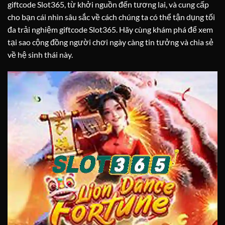
giftcode Slot365, từ khởi nguồn đến tương lai, và cung cấp
cho bạn cái nhìn sâu sắc về cách chúng ta có thể tận dụng tối
đa trải nghiệm giftcode Slot365. Hãy cùng khám phá để xem
tại sao cộng đồng người chơi ngày càng tin tưởng và chia sẻ
về hệ sinh thái này.