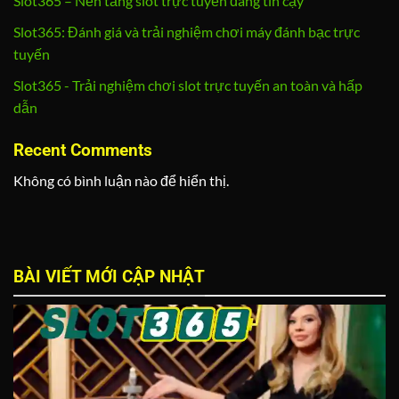
Slot365 – Nền tảng slot trực tuyến đáng tin cậy
Slot365: Đánh giá và trải nghiệm chơi máy đánh bạc trực
tuyến
Slot365 - Trải nghiệm chơi slot trực tuyến an toàn và hấp
dẫn
Recent Comments
Không có bình luận nào để hiển thị.
BÀI VIẾT MỚI CẬP NHẬT