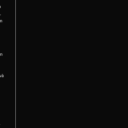
n
.
ềm
ền
và
.