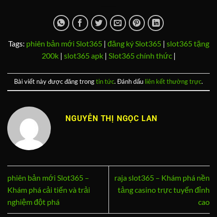
Tags:
phiên bản mới Slot365
|
đăng ký Slot365
|
slot365 tặng
200k
|
slot365 apk
|
Slot365 chính thức
|
Bài viết này được đăng trong
tin tức
. Đánh dấu
liên kết thường trực
.
NGUYỄN THỊ NGỌC LAN
phiên bản mới Slot365 –
raja slot365 – Khám phá nền
Khám phá cải tiến và trải
tảng casino trực tuyến đỉnh
nghiệm đột phá
cao