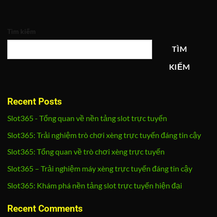
Tìm kiếm
TÌM
KIẾM
Recent Posts
Slot365 - Tổng quan về nền tảng slot trực tuyến
Slot365: Trải nghiệm trò chơi xèng trực tuyến đáng tin cậy
Slot365: Tổng quan về trò chơi xèng trực tuyến
Slot365 – Trải nghiệm máy xèng trực tuyến đáng tin cậy
Slot365: Khám phá nền tảng slot trực tuyến hiện đại
Recent Comments