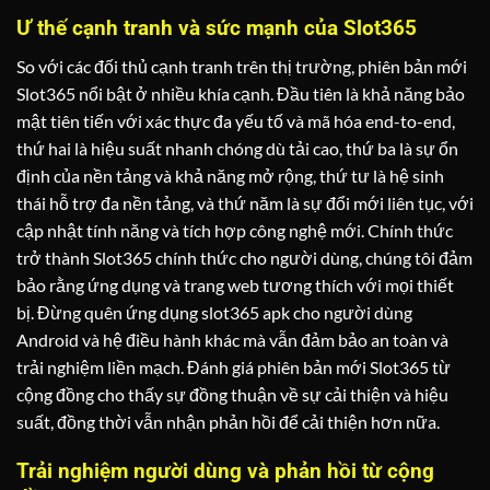
Ư thế cạnh tranh và sức mạnh của Slot365
So với các đối thủ cạnh tranh trên thị trường, phiên bản mới
Slot365 nổi bật ở nhiều khía cạnh. Đầu tiên là khả năng bảo
mật tiên tiến với xác thực đa yếu tố và mã hóa end-to-end,
thứ hai là hiệu suất nhanh chóng dù tải cao, thứ ba là sự ổn
định của nền tảng và khả năng mở rộng, thứ tư là hệ sinh
thái hỗ trợ đa nền tảng, và thứ năm là sự đổi mới liên tục, với
cập nhật tính năng và tích hợp công nghệ mới. Chính thức
trở thành Slot365 chính thức cho người dùng, chúng tôi đảm
bảo rằng ứng dụng và trang web tương thích với mọi thiết
bị. Đừng quên ứng dụng slot365 apk cho người dùng
Android và hệ điều hành khác mà vẫn đảm bảo an toàn và
trải nghiệm liền mạch. Đánh giá phiên bản mới Slot365 từ
cộng đồng cho thấy sự đồng thuận về sự cải thiện và hiệu
suất, đồng thời vẫn nhận phản hồi để cải thiện hơn nữa.
Trải nghiệm người dùng và phản hồi từ cộng