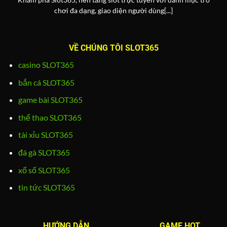
chơi đa dạng, giao diện người dùng[...]
VỀ CHÚNG TÔI SLOT365
casino SLOT365
bắn cá SLOT365
game bài SLOT365
thể thao SLOT365
tài xỉu SLOT365
đá gà SLOT365
xổ số SLOT365
tin tức SLOT365
HƯỚNG DẪN
GAME HOT