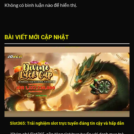
Không có bình luận nào để hiển thị.
BÀI VIẾT MỚI CẬP NHẬT
Slot365: Trải nghiệm slot trực tuyến đáng tin cậy và hấp dẫn
Khám phá Slot365, nền tảng slot trực tuyến với danh mục trò