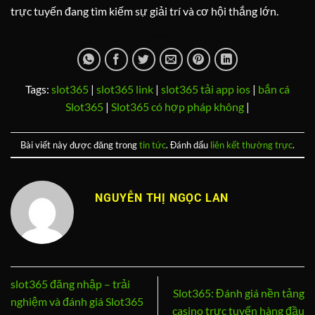
trực tuyến đang tìm kiếm sự giải trí và cơ hội thắng lớn.
Tags:
slot365
|
slot365 link
|
slot365 tải app ios
|
bắn cá
Slot365
|
Slot365 có hợp pháp không
|
Bài viết này được đăng trong
tin tức
. Đánh dấu
liên kết thường trực
.
NGUYỄN THỊ NGỌC LAN
slot365 đăng nhập – trải
Slot365: Đánh giá nền tảng
nghiệm và đánh giá Slot365
casino trực tuyến hàng đầu