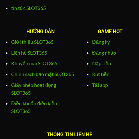
tin tức SLOT365
HƯỚNG DẪN
GAME HOT
Giới thiệu SLOT365
Đăng ký
Liên hệ SLOT365
Đăng nhập
Khuyến mãi SLOT365
Nạp tiền
Chính sách bảo mật SLOT365
Rút tiền
Giấy phép hoạt động
Tải app
SLOT365
Điều khoản điều kiện
SLOT365
THÔNG TIN LIÊN HỆ