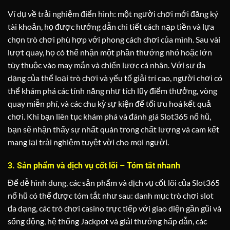
Ví dụ về trải nghiệm điển hình: một người chơi mới đăng ký
tài khoản, họ được hướng dẫn chi tiết cách nạp tiền và lựa
chọn trò chơi phù hợp với phong cách chơi của mình. Sau vài
lượt quay, họ có thể nhận một phần thưởng nhỏ hoặc lớn
tùy thuộc vào may mắn và chiến lược cá nhân. Với sự đa
dạng của thể loại trò chơi và yếu tố giải trí cao, người chơi có
thể khám phá các tính năng như tích lũy điểm thưởng, vòng
quay miễn phí, và các chu kỳ sự kiện để tối ưu hoá kết quả
chơi. Khi bạn liên tục khám phá và đánh giá Slot365 nổ hũ,
bạn sẽ nhận thấy sự nhất quán trong chất lượng và cam kết
mang lại trải nghiệm tuyệt vời cho mọi người.
3. Sản phẩm và dịch vụ cốt lõi – Tóm tắt nhanh
Để dễ hình dung, các sản phẩm và dịch vụ cốt lõi của Slot365
nổ hũ có thể được tóm tắt như sau: danh mục trò chơi slot
đa dạng, các trò chơi casino trực tiếp với giao diện gần gũi và
sống động, hệ thống Jackpot và giải thưởng hấp dẫn, các