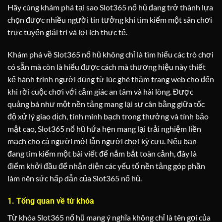
Hãy cùng khám phá tại sao Slot365 nổ hũ đang trở thành lựa
chọn được nhiều người tin tưởng khi tìm kiếm một sân chơi
trực tuyến giải trí và lợi ích thực tế.
Khám phá về Slot365 nổ hũ không chỉ là tìm hiểu các trò chơi
có sẵn mà còn là hiểu được cách mà thương hiệu này thiết
kế hành trình người dùng từ lúc ghé thăm trang web cho đến
khi rời cuộc chơi với cảm giác an tâm và hài lòng. Được
quảng bá như một nền tảng mang lại sự cân bằng giữa tốc
độ xử lý giao dịch, tính minh bạch trong thưởng và tính bảo
mật cao, Slot365 nổ hũ hứa hẹn mang lại trải nghiệm liền
mạch cho cả người mới lẫn người chơi kỳ cựu. Nếu bạn
đang tìm kiếm một bài viết để nắm bắt toàn cảnh, đây là
điểm khởi đầu để nhận diện các yếu tố nền tảng góp phần
làm nên sức hấp dẫn của Slot365 nổ hũ.
1. Tổng quan về từ khóa
Từ khóa Slot365 nổ hũ mang ý nghĩa không chỉ là tên gọi của