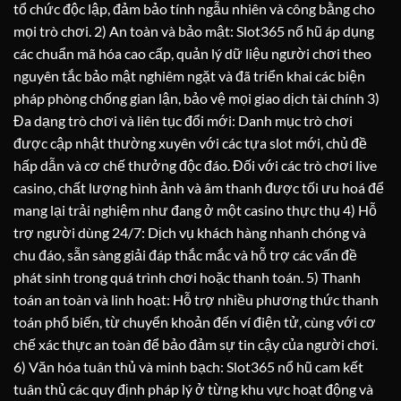
tổ chức độc lập, đảm bảo tính ngẫu nhiên và công bằng cho
mọi trò chơi. 2) An toàn và bảo mật: Slot365 nổ hũ áp dụng
các chuẩn mã hóa cao cấp, quản lý dữ liệu người chơi theo
nguyên tắc bảo mật nghiêm ngặt và đã triển khai các biện
pháp phòng chống gian lận, bảo vệ mọi giao dịch tài chính 3)
Đa dạng trò chơi và liên tục đổi mới: Danh mục trò chơi
được cập nhật thường xuyên với các tựa slot mới, chủ đề
hấp dẫn và cơ chế thưởng độc đáo. Đối với các trò chơi live
casino, chất lượng hình ảnh và âm thanh được tối ưu hoá để
mang lại trải nghiệm như đang ở một casino thực thụ 4) Hỗ
trợ người dùng 24/7: Dịch vụ khách hàng nhanh chóng và
chu đáo, sẵn sàng giải đáp thắc mắc và hỗ trợ các vấn đề
phát sinh trong quá trình chơi hoặc thanh toán. 5) Thanh
toán an toàn và linh hoạt: Hỗ trợ nhiều phương thức thanh
toán phổ biến, từ chuyển khoản đến ví điện tử, cùng với cơ
chế xác thực an toàn để bảo đảm sự tin cậy của người chơi.
6) Văn hóa tuân thủ và minh bạch: Slot365 nổ hũ cam kết
tuân thủ các quy định pháp lý ở từng khu vực hoạt động và