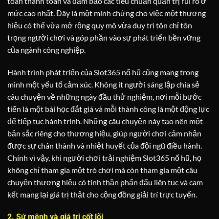
toàn thanh toán và đảm bảo các tiêu chuẩn quản trị rủi ro ở
mức cao nhất. Đây là một minh chứng cho việc một thương
hiệu có thể vừa mở rộng quy mô vừa duy trì tôn chỉ tôn
trọng người chơi và góp phần vào sự phát triển bền vững
của ngành công nghiệp.
Hành trình phát triển của Slot365 nổ hũ cũng mang trong
mình một yếu tố cảm xúc. Không ít người sáng lập chia sẻ
câu chuyện về những ngày đầu thử nghiệm, nơi mỗi bước
tiến là một bài học đắt giá và mỗi thành công là một động lực
để tiếp tục hành trình. Những câu chuyện này tạo nên một
bản sắc riêng cho thương hiệu, giúp người chơi cảm nhận
được sự chân thành và nhiệt huyết của đội ngũ điều hành.
Chính vì vậy, khi người chơi trải nghiệm Slot365 nổ hũ, họ
không chỉ tham gia một trò chơi mà còn tham gia một câu
chuyện thương hiệu có tinh thần phấn đấu liên tục và cam
kết mang lại giá trị thật cho cộng đồng giải trí trực tuyến.
2. Sứ mệnh và giá trị cốt lõi