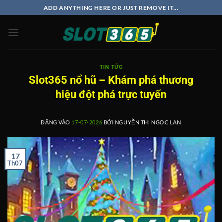
Bỏ
ADD ANYTHING HERE OR JUST REMOVE IT...
qua
nội
dung
TIN TỨC
Slot365 nổ hũ – Khám phá thương
hiệu đột phá trực tuyến
ĐĂNG VÀO
17-07-2026
BỞI
NGUYỄN THỊ NGỌC LAN
17
Th07