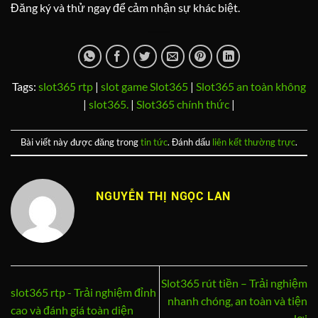
Đăng ký và thử ngay để cảm nhận sự khác biệt.
Tags:
slot365 rtp
|
slot game Slot365
|
Slot365 an toàn không
|
slot365.
|
Slot365 chính thức
|
Bài viết này được đăng trong
tin tức
. Đánh dấu
liên kết thường trực
.
NGUYỄN THỊ NGỌC LAN
Slot365 rút tiền – Trải nghiệm
slot365 rtp - Trải nghiệm đỉnh
nhanh chóng, an toàn và tiện
cao và đánh giá toàn diện