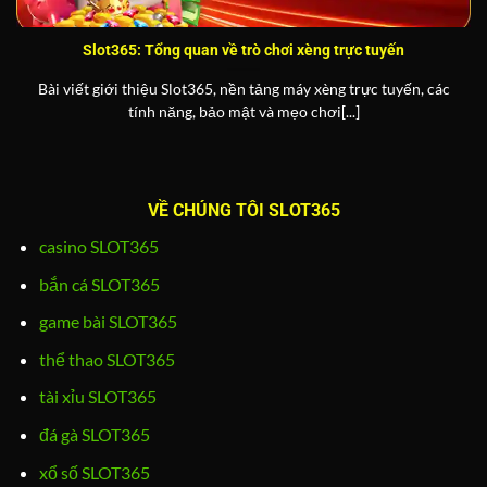
Slot365: Tổng quan về trò chơi xèng trực tuyến
Bài viết giới thiệu Slot365, nền tảng máy xèng trực tuyến, các
tính năng, bảo mật và mẹo chơi[...]
VỀ CHÚNG TÔI SLOT365
casino SLOT365
bắn cá SLOT365
game bài SLOT365
thể thao SLOT365
tài xỉu SLOT365
đá gà SLOT365
xổ số SLOT365