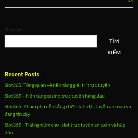
lợi
Tìm kiếm
TÌM
KIẾM
Recent Posts
Slot365: Tổng quan về nền tảng giải trí trực tuyến
Slot365 – Nền tảng casino trực tuyến hàng đầu
Slot365: Khám phá nền tảng chơi slot trực tuyến an toàn và
đáng tin cậy
Slot365 - Trải nghiệm chơi slot trực tuyến an toàn và hấp
dẫn