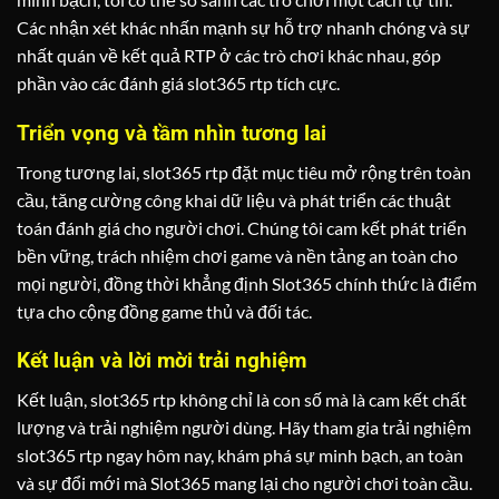
Các nhận xét khác nhấn mạnh sự hỗ trợ nhanh chóng và sự
nhất quán về kết quả RTP ở các trò chơi khác nhau, góp
phần vào các đánh giá slot365 rtp tích cực.
Triển vọng và tầm nhìn tương lai
Trong tương lai, slot365 rtp đặt mục tiêu mở rộng trên toàn
cầu, tăng cường công khai dữ liệu và phát triển các thuật
toán đánh giá cho người chơi. Chúng tôi cam kết phát triển
bền vững, trách nhiệm chơi game và nền tảng an toàn cho
mọi người, đồng thời khẳng định Slot365 chính thức là điểm
tựa cho cộng đồng game thủ và đối tác.
Kết luận và lời mời trải nghiệm
Kết luận, slot365 rtp không chỉ là con số mà là cam kết chất
lượng và trải nghiệm người dùng. Hãy tham gia trải nghiệm
slot365 rtp ngay hôm nay, khám phá sự minh bạch, an toàn
và sự đổi mới mà Slot365 mang lại cho người chơi toàn cầu.