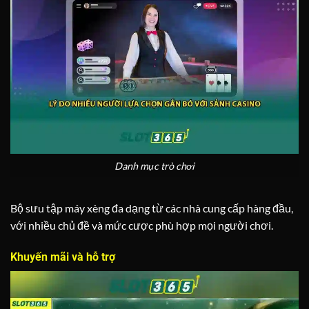
Danh mục trò chơi
Bộ sưu tập máy xèng đa dạng từ các nhà cung cấp hàng đầu,
với nhiều chủ đề và mức cược phù hợp mọi người chơi.
Khuyến mãi và hỗ trợ