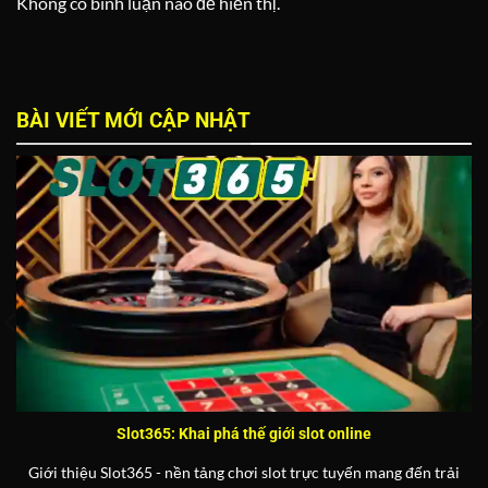
Không có bình luận nào để hiển thị.
BÀI VIẾT MỚI CẬP NHẬT
Slot365: Khai phá thế giới slot online
Giới thiệu Slot365 - nền tảng chơi slot trực tuyến mang đến trải