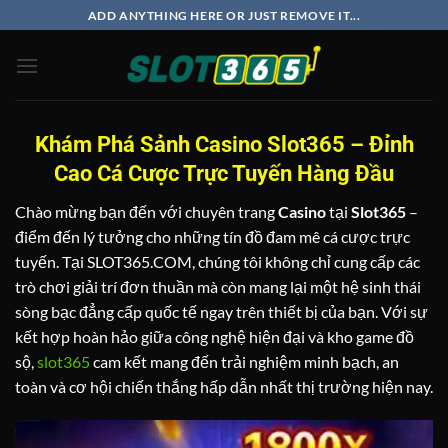
Bỏ
ADD ANYTHING HERE OR JUST REMOVE IT...
qua
nội
dung
Khám Phá Sảnh Casino Slot365 – Đỉnh
Cao Cá Cược Trực Tuyến Hàng Đầu
Chào mừng bạn đến với chuyên trang
Casino
tại
Slot365
–
điểm đến lý tưởng cho những tín đồ đam mê cá cược trực
tuyến. Tại SLOT365.COM, chúng tôi không chỉ cung cấp các
trò chơi giải trí đơn thuần mà còn mang lại một hệ sinh thái
sòng bạc đẳng cấp quốc tế ngay trên thiết bị của bạn. Với sự
kết hợp hoàn hảo giữa công nghệ hiện đại và kho game đồ
sộ,
slot365
cam kết mang đến trải nghiệm minh bạch, an
toàn và cơ hội chiến thắng hấp dẫn nhất thị trường hiện nay.