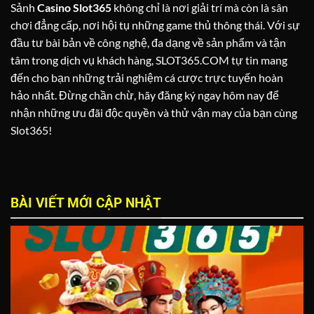
Sảnh
Casino Slot365
không chỉ là nơi giải trí mà còn là sân
chơi đẳng cấp, nơi hội tụ những game thủ thông thái. Với sự
đầu tư bài bản về công nghệ, đa dạng về sản phẩm và tận
tâm trong dịch vụ khách hàng, SLOT365.COM tự tin mang
đến cho bạn những trải nghiệm cá cược trực tuyến hoàn
hảo nhất. Đừng chần chừ, hãy đăng ký ngay hôm nay để
nhận những ưu đãi độc quyền và thử vận may của bạn cùng
Slot365!
BÀI VIẾT MỚI CẬP NHẬT