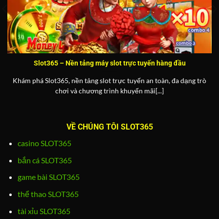
Slot365 – Nền tảng máy slot trực tuyến hàng đầu
Khám phá Slot365, nền tảng slot trực tuyến an toàn, đa dạng trò
chơi và chương trình khuyến mãi[...]
VỀ CHÚNG TÔI SLOT365
casino SLOT365
bắn cá SLOT365
game bài SLOT365
thể thao SLOT365
tài xỉu SLOT365