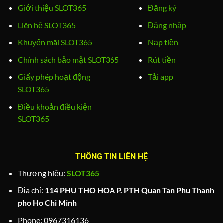
Giới thiệu SLOT365
Đăng ký
Liên hệ SLOT365
Đăng nhập
Khuyến mãi SLOT365
Nạp tiền
Chính sách bảo mật SLOT365
Rút tiền
Giấy phép hoạt động
Tải app
SLOT365
Điều khoản điều kiện
SLOT365
THÔNG TIN LIÊN HỆ
Thương hiệu:
SLOT365
Địa chỉ:
114 PHU THO HOA P. PTH Quan Tan Phu Thanh
pho Ho Chi Minh
Phone:
0967316136