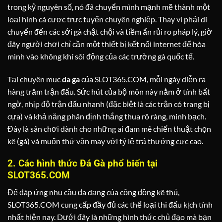
trong kỷ nguyên số, nó đã chuyển mình mạnh mẽ thành một
loại hình cá cược trực tuyến chuyên nghiệp. Thay vì phải di
chuyển đến các sới gà chật chội và tiềm ẩn rủi ro pháp lý, giờ
đây người chơi chỉ cần một thiết bị kết nối internet để hòa
mình vào không khí sôi động của các trường gà quốc tế.
Tại chuyên mục
da ga
của SLOT365.COM, mỗi ngày diễn ra
hàng trăm trận đấu. Sức hút của bộ môn này nằm ở tính bất
ngờ, nhịp độ trận đấu nhanh (đặc biệt là các trận có trang bị
cựa) và khả năng phân định thắng thua rõ ràng, minh bạch.
Đây là sân chơi dành cho những ai đam mê chiến thuật chọn
kê (gà) và muốn thử vận may với tỷ lệ trả thưởng cực cao.
2. Các hình thức Đá Gà phổ biến tại
SLOT365.COM
Để đáp ứng nhu cầu đa dạng của cộng đồng kê thủ,
SLOT365.COM cung cấp đầy đủ các thể loại thi đấu kịch tính
nhất hiện nay. Dưới đây là những hình thức chủ đạo mà bạn