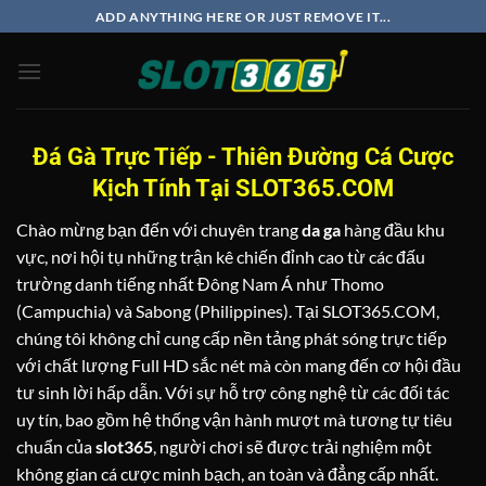
Bỏ
ADD ANYTHING HERE OR JUST REMOVE IT...
qua
nội
dung
Đá Gà Trực Tiếp - Thiên Đường Cá Cược
Kịch Tính Tại SLOT365.COM
Chào mừng bạn đến với chuyên trang
da ga
hàng đầu khu
vực, nơi hội tụ những trận kê chiến đỉnh cao từ các đấu
trường danh tiếng nhất Đông Nam Á như Thomo
(Campuchia) và Sabong (Philippines). Tại SLOT365.COM,
chúng tôi không chỉ cung cấp nền tảng phát sóng trực tiếp
với chất lượng Full HD sắc nét mà còn mang đến cơ hội đầu
tư sinh lời hấp dẫn. Với sự hỗ trợ công nghệ từ các đối tác
uy tín, bao gồm hệ thống vận hành mượt mà tương tự tiêu
chuẩn của
slot365
, người chơi sẽ được trải nghiệm một
không gian cá cược minh bạch, an toàn và đẳng cấp nhất.