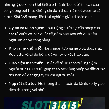
những lý do khiến
Slot365
trở thành "bến đỗ" tin cậy của
cộng đồng bet thủ. Không chỉ đơn thuần là một website cá
cược, Slot365 mang đến trải nghiệm giải trí toàn diện:
Uy tín và Minh bạch:
Hoạt động dưới sự cấp phép của
các tổ chức cờ bạc quốc tế, đảm bảo mọi kết quả đều
ngẫu nhiên và công bằng.
Kho game khổng lồ:
Hàng ngàn tựa game Slot, Baccarat,
Roulette, và cá độ bóng đá với tỷ lệ kèo hấp dẫn.
Giao diện thân thiện:
Thiết kế tối ưu cho trải nghiệm
người dùng (UX/UI), giúp thao tác đăng nhập và đặt cược
trở nên dễ dàng ngay cả với người mới.
Nạp rút siêu tốc:
Hệ thống thanh toán đa kênh, xử lý giao
dịch chỉ trong vài phút.