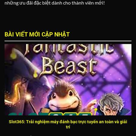
những ưu đãi đặc biệt dành cho thành viên mới!
BÀI VIẾT MỚI CẬP NHẬT
Slot365: Trải nghiệm máy đánh bạc trực tuyến an toàn và giải
trí