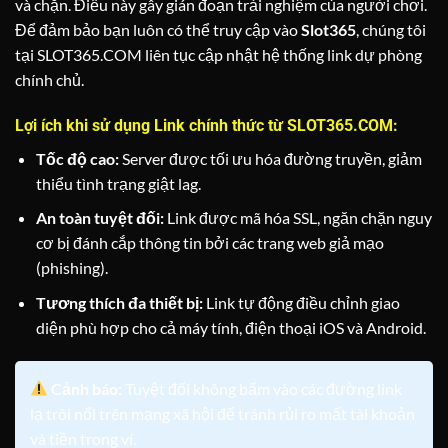
và chặn. Điều này gây gián đoạn trải nghiệm của người chơi.
Để đảm bảo bạn luôn có thể truy cập vào
Slot365
, chúng tôi
tại SLOT365.COM liên tục cập nhật hệ thống link dự phòng
chính chủ.
Lợi ích khi sử dụng Link chính thức từ SLOT365.COM:
Tốc độ cao:
Server được tối ưu hóa đường truyền, giảm
thiểu tình trạng giật lag.
An toàn tuyệt đối:
Link được mã hóa SSL, ngăn chặn nguy
cơ bị đánh cắp thông tin bởi các trang web giả mạo
(phishing).
Tương thích đa thiết bị:
Link tự động điều chỉnh giao
diện phù hợp cho cả máy tính, điện thoại iOS và Android.
Cảnh báo:
Tuyệt đối không bấm vào các đường link
lạ trôi nổi trên mạng xã hội để tránh rủi ro mất tài khoản
và tiền trong ví.