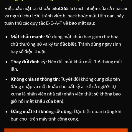
Việc bảo mật tài khoản
Slot365
là trách nhiệm của cả nhà cái
và người chơi. Để tránh việc bị hack hoặc mất tiền oan, hãy
tuân thủ các quy tắc E-E-A-T về bảo mật sau:
Mật khẩu mạnh:
Sử dụng mật khẩu bao gồm chữ hoa,
chữ thường, số và ký tự đặc biệt. Tránh dùng ngày sinh
hay số điện thoại.
Thay đổi định kỳ:
Nên đổi mật khẩu mỗi 3-6 tháng một
lần.
Không chia sẻ thông tin:
Tuyệt đối không cung cấp tên
đăng nhập và mật khẩu cho bất kỳ ai, kể cả người tự
xưng là nhân viên nhà cái (nhân viên thật sẽ không bao
giờ hỏi mật khẩu của bạn).
Đăng xuất khi không sử dụng:
Đặc biệt quan trọng khi
bạn chơi trên máy tính công cộng.