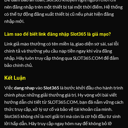
nên đăng nhập trên một thiết bị tại một thời điểm. Hệ thống
có thể tự động đăng xuất thiết bị cũ nếu phát hiện đăng
nhập mới.
Làm sao để biết link đăng nhập Slot365 là giả mạo?
Link giả mạo thường có tên miền lạ, giao diện sơ sài, sai lỗi
chính tả và thường yêu cầu nạp tiền ngay khi vừa đăng
nhập. Hãy luôn truy cập thông qua SLOT365.COM để đảm
bảo chính chủ.
Kết Luận
Việc
dang nhap
vào
Slot365
là bước khởi đầu cho hành trình
chinh phục những giải thưởng giá trị. Hy vọng với bài viết
hướng dẫn chi tiết từ SLOT365.COM, bạn đã nắm vững cách
thức truy cập, xử lý sự cố và bảo vệ tài khoản của mình.
Slot365 không chỉ là nơi giải trí mà còn là cơ hội đầu tư sinh
lời hấp dẫn. Hãy truy cập ngay hôm nay để không bỏ lỡ