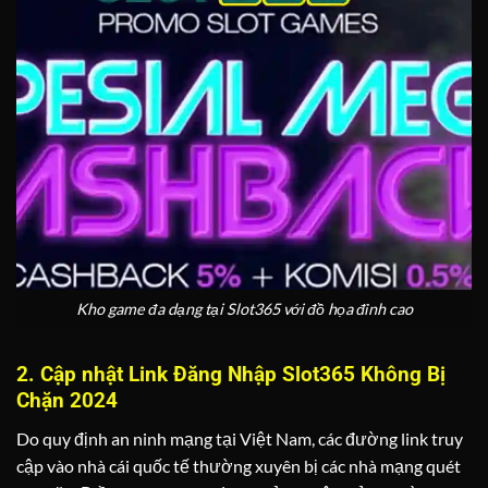
Kho game đa dạng tại Slot365 với đồ họa đỉnh cao
2. Cập nhật Link Đăng Nhập Slot365 Không Bị
Chặn 2024
Do quy định an ninh mạng tại Việt Nam, các đường link truy
cập vào nhà cái quốc tế thường xuyên bị các nhà mạng quét