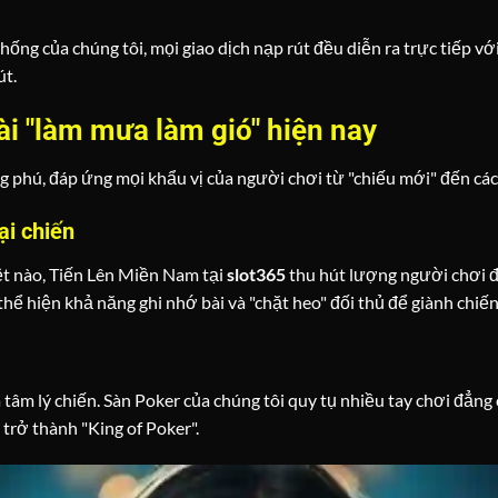
hống của chúng tôi, mọi giao dịch nạp rút đều diễn ra trực tiếp vớ
út.
i "làm mưa làm gió" hiện nay
 phú, đáp ứng mọi khẩu vị của người chơi từ "chiếu mới" đến các 
i chiến
ệt nào, Tiến Lên Miền Nam tại
slot365
thu hút lượng người chơi đ
thể hiện khả năng ghi nhớ bài và "chặt heo" đối thủ để giành chiến
 tâm lý chiến. Sàn Poker của chúng tôi quy tụ nhiều tay chơi đẳng
 trở thành "King of Poker".