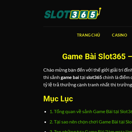
Bỏ
qua
nội
dung
TRANG CHỦ
CASINO
Game Bài Slot365 
Chào mừng bạn đến với thế giới giải trí đỉn
thì sảnh
game bai
tại
slot365
chính là điểm 
tỷ lệ trả thưởng cạnh tranh nhất thị trườn
Mục Lục
1. Tổng quan về sảnh Game Bài tại Slot3
2. Tại sao nên chọn chơi Game Bài tại Sl
3. Top những tựa Game Bài "làm mưa làm