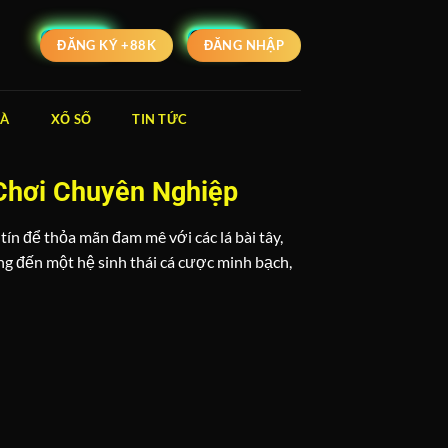
ĐĂNG KÝ +88K
ĐĂNG NHẬP
GÀ
XỔ SỐ
TIN TỨC
Chơi Chuyên Nghiệp
ín để thỏa mãn đam mê với các lá bài tây,
ng đến một hệ sinh thái cá cược minh bạch,