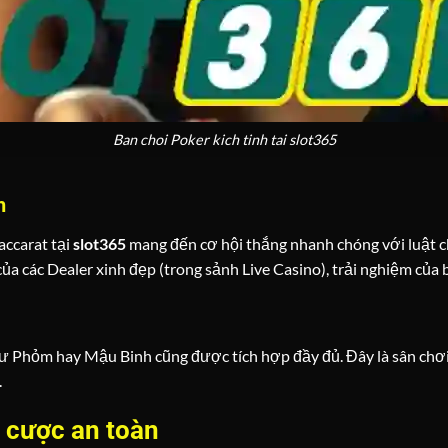
Ban choi Poker kich tinh tai slot365
h
accarat tại
slot365
mang đến cơ hội thắng nhanh chóng với luật ch
của các Dealer xinh đẹp (trong sảnh Live Casino), trải nghiệm củ
 Phỏm hay Mậu Binh cũng được tích hợp đầy đủ. Đây là sân chơi ch
.
 cược an toàn