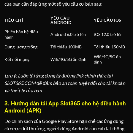
của bạn cần đáp ứng một số yêu cầu cơ bản sau:
YÊU CẦU
TIÊU CHÍ
YÊU CẦU IOS
ANDROID
Phiên bản hệ điều
Android 6.0 trở lên
iOS 12.0 trở lên
hành
Dung lượng trống
Tối thiểu 100MB
Tối thiểu 150MB
Wifi/4G/5G ổn
Kết nối mạng
Wifi/4G/5G ổn định
định
Lưu ý: Luôn tải ứng dụng từ đường link chính thức tại
SLOT365.COM để đảm bảo an toàn tuyệt đối cho tài khoản
và thiết bị của bạn.
3. Hướng dẫn tải App Slot365 cho hệ điều hành
Android (APK)
Do chính sách của Google Play Store hạn chế các ứng dụng
cá cược đổi thưởng, người dùng Android cần cài đặt thông