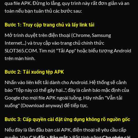
qua file APK. Đừng lo lắng, quy trình này rất đơn giản và an
toàn nếu bạn tuân thủ các bước sau:
Bước 1: Truy cập trang chủ và lấy link tải
Mở trình duyệt trên điện thoại (Chrome, Samsung
Internet...) và truy cập vào trang chủ chính thức
SLOT365.COM. Tìm nút "Tải App" hoặc biểu tượng Android
trên màn hình.
Bước 2: Tải xuống tệp APK
Nhấn vào liên kết tải dành cho Android. Hệ thống sẽ cảnh
báo "Tệp này có thể gây hại...", đây là cảnh báo mặc định của
Google cho mọi file APK ngoài luồng. Hãy nhấn "Vẫn tải
xuống" (Download anyway) để tiếp tục.
Bước 3: Cấp quyền cài đặt ứng dụng không rõ nguồn gốc
Nếu đây là lần đầu bạn cài APK, điện thoại sẽ yêu cầu cấp
quyền. Vào
Cài đặt
>
Bảo mật
> Bật tính năng
Cho phép cài