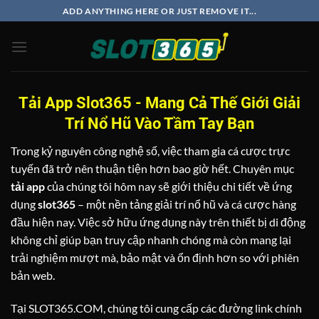
Bỏ
ADD ANYTHING HERE OR JUST REMOVE IT...
qua
nội
dung
Tải App Slot365 - Mang Cả Thế Giới Giải
Trí Nổ Hũ Vào Tầm Tay Bạn
Trong kỷ nguyên công nghệ số, việc tham gia cá cược trực
tuyến đã trở nên thuận tiện hơn bao giờ hết. Chuyên mục
tải app
của chúng tôi hôm nay sẽ giới thiệu chi tiết về ứng
dụng
slot365
– một nền tảng giải trí nổ hũ và cá cược hàng
đầu hiện nay. Việc sở hữu ứng dụng này trên thiết bị di động
không chỉ giúp bạn truy cập nhanh chóng mà còn mang lại
trải nghiệm mượt mà, bảo mật và ổn định hơn so với phiên
bản web.
Tại SLOT365.COM, chúng tôi cung cấp các đường link chính