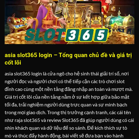
asia slot365 login – Tổng quan chủ đề và giá trị
cốt lõi
asia slot365 login là cửa ngõ cho hệ sinh thái giải trí số, nơi
người đọc và người chơi có thể tiếp cận các trò chơi slot
đỉnh cao cùng một nền tảng đăng nhập an toàn và mượt mà.
Giá trị cốt lõi của nền tảng nằm ở sự kết hợp giữa bảo mật
tối đa, trải nghiệm người dùng trực quan và sự minh bạch
trong mọi giao dịch. Trong thị trường cạnh tranh, các cái tên
như raja slot365 và review Slot365 đã giúp người dùng có cái
nhìn khách quan và dữ liệu để so sánh. Để kích thích sự tò
mò và thúc đẩy hành động, bài viết sẽ đưa bạn vào hành