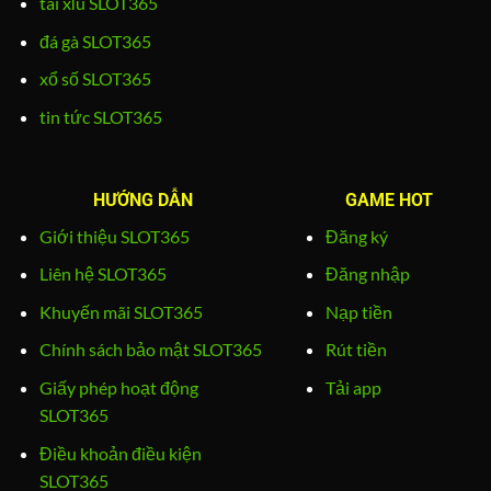
tài xỉu SLOT365
đá gà SLOT365
xổ số SLOT365
tin tức SLOT365
HƯỚNG DẪN
GAME HOT
Giới thiệu SLOT365
Đăng ký
Liên hệ SLOT365
Đăng nhập
Khuyến mãi SLOT365
Nạp tiền
Chính sách bảo mật SLOT365
Rút tiền
Giấy phép hoạt động
Tải app
SLOT365
Điều khoản điều kiện
SLOT365