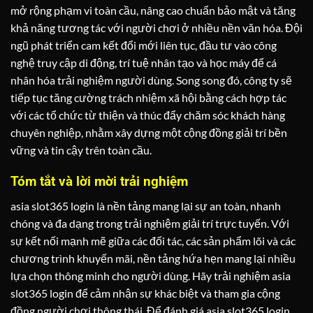
mở rộng phạm vi toàn cầu, nâng cao chuẩn bảo mật và tăng
khả năng tương tác với người chơi ở nhiều nền văn hóa. Đội
ngũ phát triển cam kết đổi mới liên tục, đầu tư vào công
nghệ truy cập di động, trí tuệ nhân tạo và học máy để cá
nhân hóa trải nghiệm người dùng. Song song đó, công ty sẽ
tiếp tục tăng cường trách nhiệm xã hội bằng cách hợp tác
với các tổ chức từ thiện và thúc đẩy chăm sóc khách hàng
chuyên nghiệp, nhằm xây dựng một cộng đồng giải trí bền
vững và tin cậy trên toàn cầu.
Tóm tắt và lời mời trải nghiệm
asia slot365 login là nền tảng mang lại sự an toàn, nhanh
chóng và đa dạng trong trải nghiệm giải trí trực tuyến. Với
sự kết nối mạnh mẽ giữa các đối tác, các sản phẩm lõi và các
chương trình khuyến mãi, nền tảng hứa hẹn mang lại nhiều
lựa chọn thông minh cho người dùng. Hãy trải nghiệm asia
slot365 login để cảm nhận sự khác biệt và tham gia cộng
đồng người chơi thông thái. Để đánh giá asia slot365 login