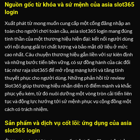
Nguồn gốc từ khóa và sứ mệnh của asia slot365
login
Xuất phát từ mong muốn cung cấp một cổng đăng nhập an
toàn cho người chơi toàn cầu, asia slot365 login mang đúng
tinh thần của một thương hiệu hiện đại: kết nối người dùng
với nội dung giải trí chất lượng và bảo mật dữ liệu ở mức
cao nhất. Câu chuyện thương hiệu gắn liền với sự kiên định
và những bước tiến bền vững, có sự đồng hành của các đối
tác như raja slot365 để mở rộng mạng lưới và tăng tính
thuyết phục cho người dùng. Những phản hồi từ review
Slot365 giúp thương hiệu nhận diện rõ điểm mạnh và khắc
phục yếu kém, từ đó nuôi dưỡng một vòng tròn cải tiến liên
tục và động lực hướng tới sứ mệnh phục vụ cộng đồng một
cách có trách nhiệm.
Sản phẩm và dịch vụ cốt lõi: ứng dụng của asia
slot365 login