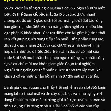
So với các nền tảng cùng loại, asia slot365 login sở hữu một
loạt lợi thế đáng kể: bảo mật đa lớp và xác thực nhanh
chóng, tốc độ xử lý giao dịch tối ưu, mạng lưới đối tác rộng
bao gồm raja slot365, và khả năng thích nghi với nhiều khu
vực pháp lý khác nhau. Các ưu điểm còn lại gồm hệ sinh thái
liên kết giúp người dùng tiếp cận nhiều sản phẩm cùng lúc,
dịch vụ khách hàng 24/7, và các chương trình khuyến mãi
hấp dẫn như ưu đãi Slot365. Bên cạnh đó, sự có mặt của
code Slot365 mới nhất cho phép người dùng cập nhật công
cụ và cơ chế mới mà không làm gián đoạn trải nghiệm.
Người dùng cũng có thể nhận được sự hỗ trợ kịp thời khi
gặp sự cố và nhận phản hồi nhanh từ đội ngũ phát triển.
Đánh giá khách quan cho thấy, trải nghiệm asia slot365 login
mang lại sự thoải mái và tin cậy, đặc biệt với những người
đang tìm kiếm một môi trường giải trí trực tuyến an toàn và
dễ sử dụng. Chương trình ưu đãi Slot365 và các bản cập