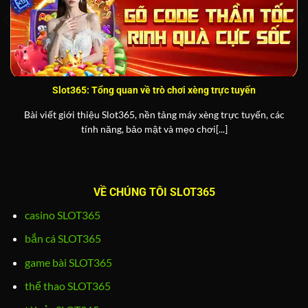
Slot365: Tổng quan về trò chơi xèng trực tuyến
Bài viết giới thiệu Slot365, nền tảng máy xèng trực tuyến, các
tính năng, bảo mật và mẹo chơi[...]
VỀ CHÚNG TÔI SLOT365
casino SLOT365
bắn cá SLOT365
game bài SLOT365
thể thao SLOT365