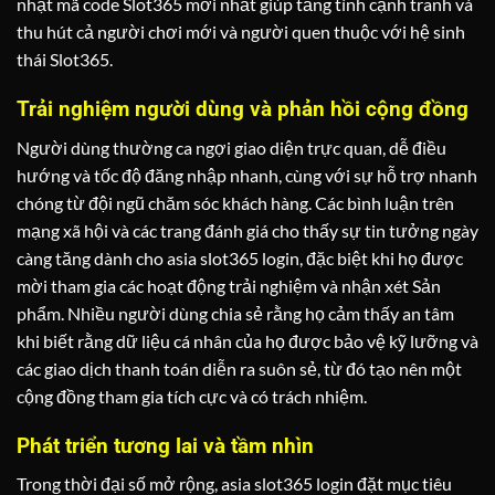
nhật mã code Slot365 mới nhất giúp tăng tính cạnh tranh và
thu hút cả người chơi mới và người quen thuộc với hệ sinh
thái Slot365.
Trải nghiệm người dùng và phản hồi cộng đồng
Người dùng thường ca ngợi giao diện trực quan, dễ điều
hướng và tốc độ đăng nhập nhanh, cùng với sự hỗ trợ nhanh
chóng từ đội ngũ chăm sóc khách hàng. Các bình luận trên
mạng xã hội và các trang đánh giá cho thấy sự tin tưởng ngày
càng tăng dành cho asia slot365 login, đặc biệt khi họ được
mời tham gia các hoạt động trải nghiệm và nhận xét Sản
phẩm. Nhiều người dùng chia sẻ rằng họ cảm thấy an tâm
khi biết rằng dữ liệu cá nhân của họ được bảo vệ kỹ lưỡng và
các giao dịch thanh toán diễn ra suôn sẻ, từ đó tạo nên một
cộng đồng tham gia tích cực và có trách nhiệm.
Phát triển tương lai và tầm nhìn
Trong thời đại số mở rộng, asia slot365 login đặt mục tiêu