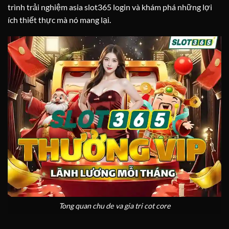
trình trải nghiệm asia slot365 login và khám phá những lợi
ích thiết thực mà nó mang lại.
Tong quan chu de va gia tri cot core