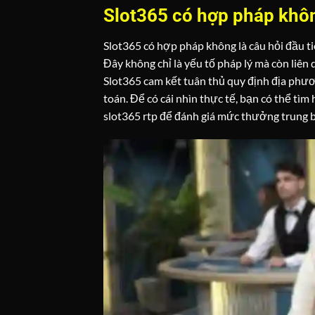
Slot365 có hợp pháp không
Slot365 có hợp pháp không là câu hỏi đầu ti
Đây không chỉ là yếu tố pháp lý mà còn liên
Slot365 cam kết tuân thủ quy định địa phư
toán. Để có cái nhìn thực tế, bạn có thể tì
slot365 rtp để đánh giá mức thưởng trung b