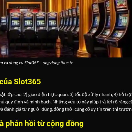
m va dung vu Slot365 – ung dung thuc te
 của Slot365
t lớp cao, 2) giao diện trực quan, 3) tốc độ xử lý nhanh, 4) hỗ trợ
thủ quy định và minh bạch. Những yếu tố này giúp trả lời rõ ràng c
à đánh giá từ người dùng, đồng thời củng cố uy tín trên thị trườn
à phản hồi từ cộng đồng