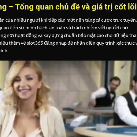
 – Tổng quan chủ đề và giá trị cốt lõi
ên của nhiều người khi tiếp cận một nền tảng cá cược trực tuyến.
 quan đến sự minh bạch, an toàn và trách nhiệm với người chơi.
ơng nơi hoạt động và xây dựng chuẩn bảo mật cao cho dữ liệu th
m hiểu thêm về slot365 đăng nhập để nhận diện quy trình xác thực 
ình.