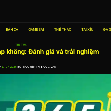
BẮN CÁ
GAME BÀI
THỂ THAO
TÀI XỈU
ĐÁ 
TIN TỨC
p không: Đánh giá và trải nghiệm
O
17-07-2026
BỞI
NGUYỄN THỊ NGỌC LAN