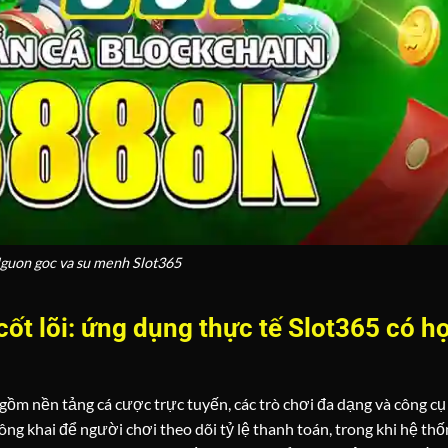
guon goc va su menh Slot365
ốt lõi: ứng dụng thực tế Slot365 có h
 gồm nền tảng cá cược trực tuyến, các trò chơi đa dạng và công cụ
ông khai để người chơi theo dõi tỷ lệ thanh toán, trong khi hệ th