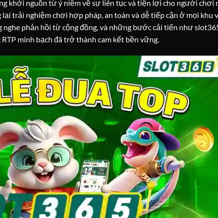
 khởi nguồn từ ý niệm về sự liên tục và tiện lợi cho người chơi 
ại trải nghiệm chơi hợp pháp, an toàn và dễ tiếp cận ở mọi khu 
ng nghe phản hồi từ cộng đồng, và những bước cải tiến như slot36
 RTP minh bạch đã trở thành cam kết bền vững.