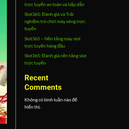
trực tuyến an toàn và hấp dẫn
Slot365: Đánh giá và Trải
nghiệm trò chơi máy xèng trực
tuyến
Slot365 – Nền tảng máy slot
trực tuyến hàng đầu
Slot365: Đánh giá nền tảng slot
trực tuyến
Recent
Comments
Không có bình luận nào để
hiển thị.