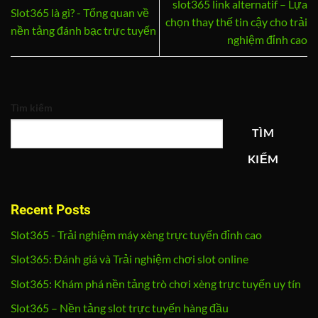
slot365 link alternatif – Lựa
Slot365 là gì? - Tổng quan về
chọn thay thế tin cậy cho trải
nền tảng đánh bạc trực tuyến
nghiệm đỉnh cao
Tìm kiếm
TÌM
KIẾM
Recent Posts
Slot365 - Trải nghiệm máy xèng trực tuyến đỉnh cao
Slot365: Đánh giá và Trải nghiệm chơi slot online
Slot365: Khám phá nền tảng trò chơi xèng trực tuyến uy tín
Slot365 – Nền tảng slot trực tuyến hàng đầu