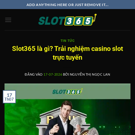
Bỏ
ADD ANYTHING HERE OR JUST REMOVE IT...
qua
nội
dung
TIN TỨC
Slot365 là gì? Trải nghiệm casino slot
trực tuyến
ĐĂNG VÀO
17-07-2026
BỞI
NGUYỄN THỊ NGỌC LAN
17
Th07