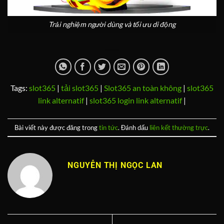
Trải nghiệm người dùng và tối ưu di động
Tags:
slot365
|
tải slot365
|
Slot365 an toàn không
|
slot365
link alternatif
|
slot365 login link alternatif
|
Bài viết này được đăng trong
tin tức
. Đánh dấu
liên kết thường trực
.
NGUYỄN THỊ NGỌC LAN