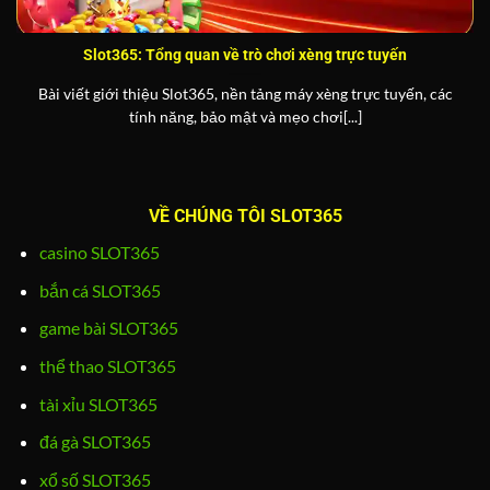
Slot365: Tổng quan về trò chơi xèng trực tuyến
Bài viết giới thiệu Slot365, nền tảng máy xèng trực tuyến, các
tính năng, bảo mật và mẹo chơi[...]
VỀ CHÚNG TÔI SLOT365
casino SLOT365
bắn cá SLOT365
game bài SLOT365
thể thao SLOT365
tài xỉu SLOT365
đá gà SLOT365
xổ số SLOT365