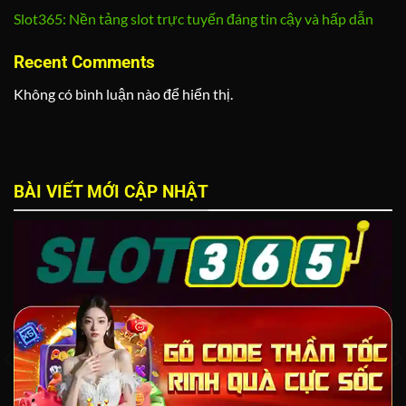
Slot365: Nền tảng slot trực tuyến đáng tin cậy và hấp dẫn
Recent Comments
Không có bình luận nào để hiển thị.
BÀI VIẾT MỚI CẬP NHẬT