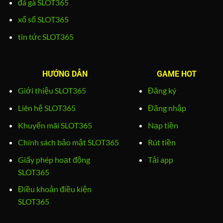
đá gà SLOT365
xổ số SLOT365
tin tức SLOT365
HƯỚNG DẪN
GAME HOT
Giới thiệu SLOT365
Đăng ký
Liên hệ SLOT365
Đăng nhập
Khuyến mãi SLOT365
Nạp tiền
Chính sách bảo mật SLOT365
Rút tiền
Giấy phép hoạt động
Tải app
SLOT365
Điều khoản điều kiện
SLOT365