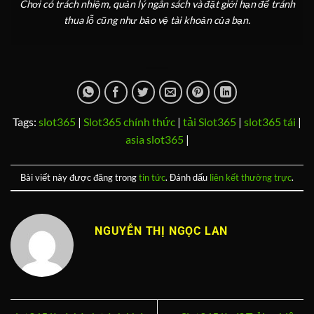
Chơi có trách nhiệm, quản lý ngân sách và đặt giới hạn để tránh
thua lỗ cũng như bảo vệ tài khoản của bạn.
Tags:
slot365
|
Slot365 chính thức
|
tải Slot365
|
slot365 tái
|
asia slot365
|
Bài viết này được đăng trong
tin tức
. Đánh dấu
liên kết thường trực
.
NGUYỄN THỊ NGỌC LAN