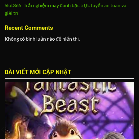
Slot365: Trải nghiệm máy đánh bạc trực tuyến an toàn và
giải trí
Recent Comments
Không có bình luận nào để hiển thị.
BÀI VIẾT MỚI CẬP NHẬT