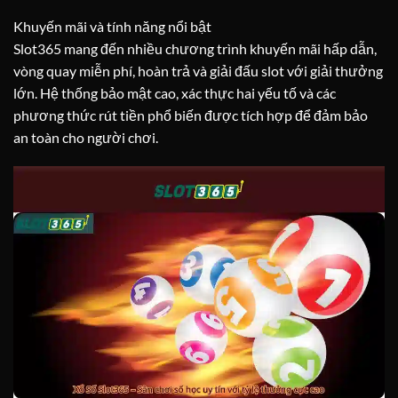
Khuyến mãi và tính năng nổi bật
Slot365 mang đến nhiều chương trình khuyến mãi hấp dẫn,
vòng quay miễn phí, hoàn trả và giải đấu slot với giải thưởng
lớn. Hệ thống bảo mật cao, xác thực hai yếu tố và các
phương thức rút tiền phổ biến được tích hợp để đảm bảo
an toàn cho người chơi.