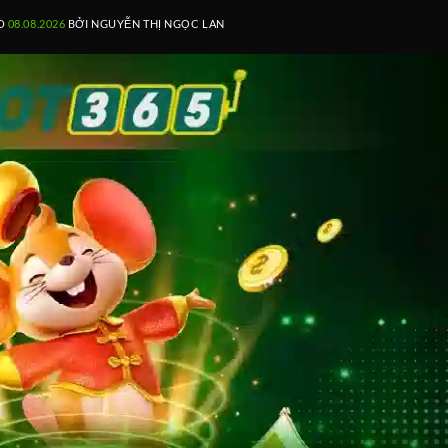
O
08.08.2026
BỞI
NGUYỄN THỊ NGỌC LAN