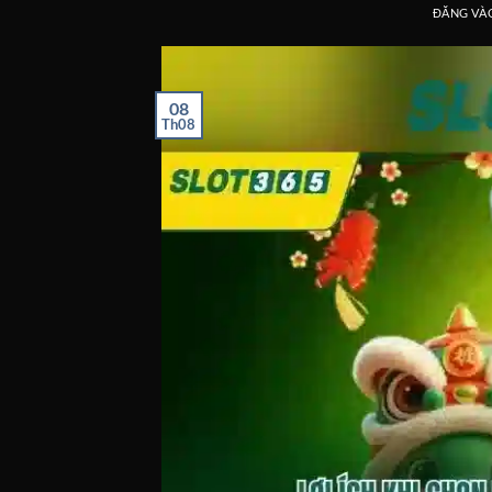
ĐĂNG VÀ
08
Th08