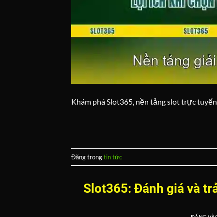
Khám phá Slot365, nền tảng slot trực tuyến 
Đăng trong
tin tức
Slot365: Đánh giá và tr
ĐĂNG VÀ