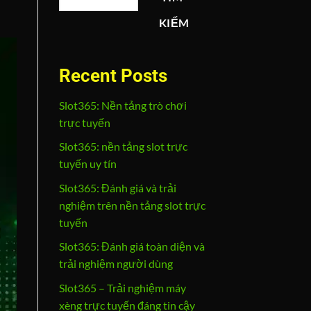
KIẾM
Recent Posts
Slot365: Nền tảng trò chơi
trực tuyến
Slot365: nền tảng slot trực
tuyến uy tín
Slot365: Đánh giá và trải
nghiệm trên nền tảng slot trực
tuyến
Slot365: Đánh giá toàn diện và
trải nghiệm người dùng
Slot365 – Trải nghiệm máy
xèng trực tuyến đáng tin cậy