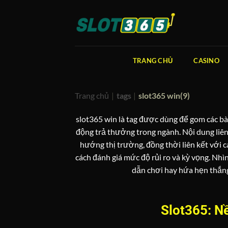
Bỏ
qua
nội
dung
TRANG CHỦ
CASINO
Trang chủ
|
tags
|
slot365 win(9)
slot365 win là tag được dùng để gom các bài
động trả thưởng trong ngành. Nội dung liên
hướng thị trường, đồng thời liên kết với c
cách đánh giá mức độ rủi ro và kỳ vọng. Nhìn
dẫn chơi hay hứa hẹn thắng 
Slot365: Nề