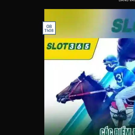
08
Th08