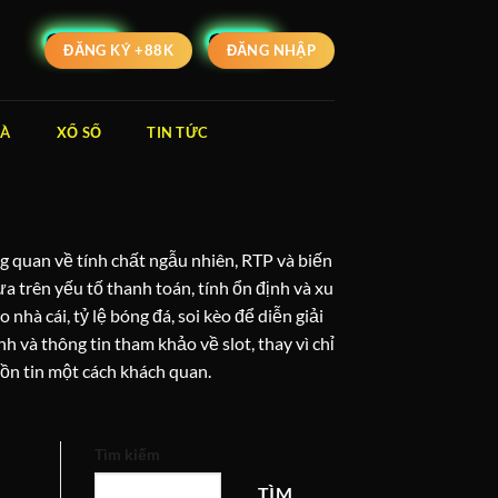
ĐĂNG KÝ +88K
ĐĂNG NHẬP
GÀ
XỔ SỐ
TIN TỨC
ng quan về tính chất ngẫu nhiên, RTP và biến
 trên yếu tố thanh toán, tính ổn định và xu
hà cái, tỷ lệ bóng đá, soi kèo để diễn giải
h và thông tin tham khảo về slot, thay vì chỉ
uồn tin một cách khách quan.
Tìm kiếm
TÌM