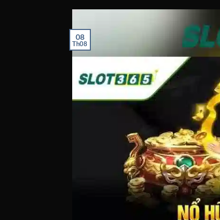
08
Th08