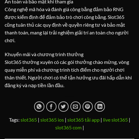
An toàn và bảo mật khi tham gia
Công nghệ mã hóa và đánh giá công bằng đảm bảo RNG
được kiểm định để đảm bảo trò chơi công bằng. Slot365
cũng tuân thủ các quy định về quyền riêng tư và bảo mật
thanh toán, mang lại trải nghiệm giải trí an toàn cho người
chơi.
Khuyến mãi và chương trình thưởng
Slot365 thường xuyên có các gói thưởng chào mừng, vòng
quay miễn phí và chương trình tích điểm cho người chơi
thân thiết. Người chơi có thể tận hưởng ưu đãi hấp dẫn khi
đăng ký và nạp tiền lần đầu.
Tags:
slot365
|
slot365 ios
|
slot365 tải app
|
live slot365
|
slot365 com
|