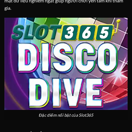
mật dữ liệu nghiêm ngặt giúp người chơi yên tâm khi tham
gia.
Đặc điểm nổi bật của Slot365