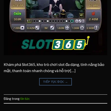
Khám phá Slot365, kho trò chơi slot đa dạng, tính năng bảo
mật, thanh toán nhanh chóng và hỗ trợ[…]
TIẾP TỤC ĐỌC
→
Đăng trong
tin tức