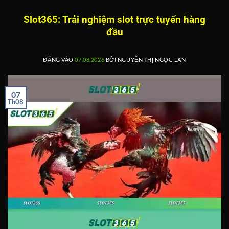
Slot365: Trải nghiệm slot trực tuyến hàng
đầu
ĐĂNG VÀO
07.08.2026
BỞI
NGUYỄN THỊ NGỌC LAN
07
Th08