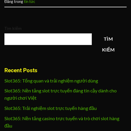
Đăng trong
tin tức
Tìm kiếm
TÌM
KIẾM
Recent Posts
Slot365: Tổng quan và trải nghiệm người dùng
Slot365: Nền tảng slot trực tuyến đáng tin cậy dành cho
người chơi Việt
Slot365: Trải nghiệm slot trực tuyến hàng đầu
Slot365: Nền tảng casino trực tuyến và trò chơi slot hàng
đầu