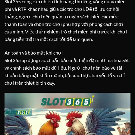
Slot365 cung cấp nhiều tính năng thưởng, vòng quay miễn
phí và RTP khác nhau giữa các trò chơi. Để tối ưu cơ hội
thắng, người chơi nên quản trị ngân sách, hiểu các mức
thanh toán và chọn trò chơi phù hợp với phong cách chơi
của mình. Việc thử nghiệm trò chơi miễn phí trước khi chơi
bằng tiền thật là một cách tốt để làm quen.
An toàn và bảo mật khi chơi
Slot365 áp dụng các chuẩn bảo mật hiện đại như mã hóa SSL
và chính sách bảo mật dữ liệu. Người chơi nên bảo vệ tài
khoản bằng mật khẩu mạnh, bật xác thực hai yếu tố và chỉ
chơi trên thiết bị tin cậy.