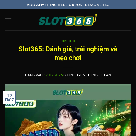
Bỏ
ADD ANYTHING HERE OR JUST REMOVE IT...
qua
nội
dung
TIN TỨC
Slot365: Đánh giá, trải nghiệm và
mẹo chơi
ĐĂNG VÀO
17-07-2026
BỞI
NGUYỄN THỊ NGỌC LAN
17
Th07