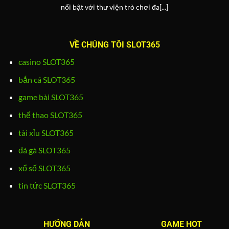
nổi bật với thư viện trò chơi đa[...]
VỀ CHÚNG TÔI SLOT365
casino SLOT365
bắn cá SLOT365
game bài SLOT365
thể thao SLOT365
tài xỉu SLOT365
đá gà SLOT365
xổ số SLOT365
tin tức SLOT365
HƯỚNG DẪN
GAME HOT