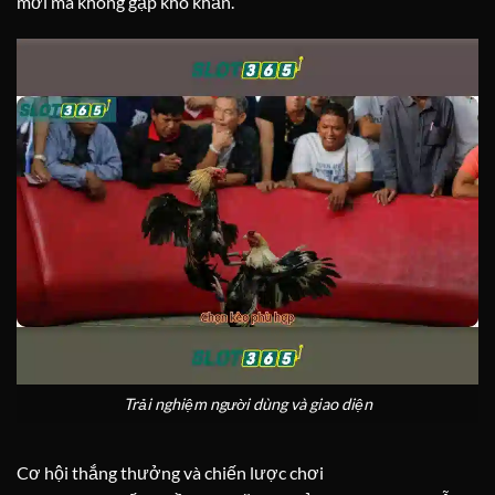
mới mà không gặp khó khăn.
Trải nghiệm người dùng và giao diện
Cơ hội thắng thưởng và chiến lược chơi