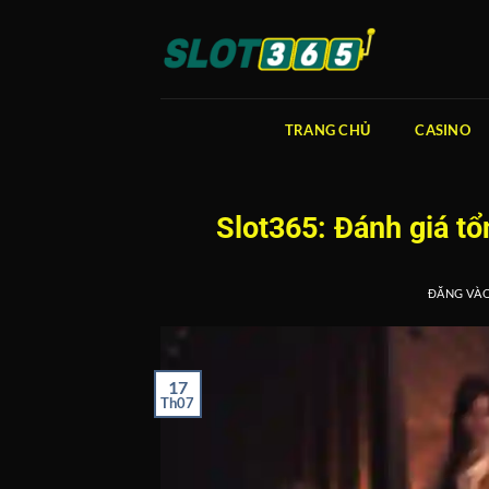
Bỏ
qua
nội
dung
TRANG CHỦ
CASINO
Slot365: Đánh giá tổ
ĐĂNG VÀ
17
Th07