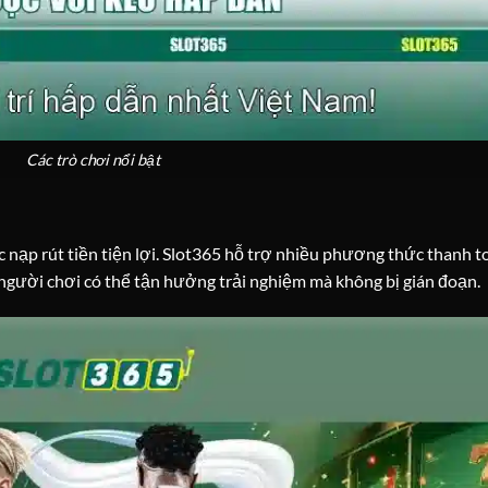
Các trò chơi nổi bật
nạp rút tiền tiện lợi. Slot365 hỗ trợ nhiều phương thức thanh t
 người chơi có thể tận hưởng trải nghiệm mà không bị gián đoạn.