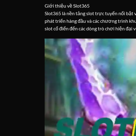
Giới thiệu về Slot365
Slot365 là nền tảng slot trực tuyến nổi bật
phát triển hàng đầu và các chương trình kh
slot cổ điển đến các dòng trò chơi hiện đại 