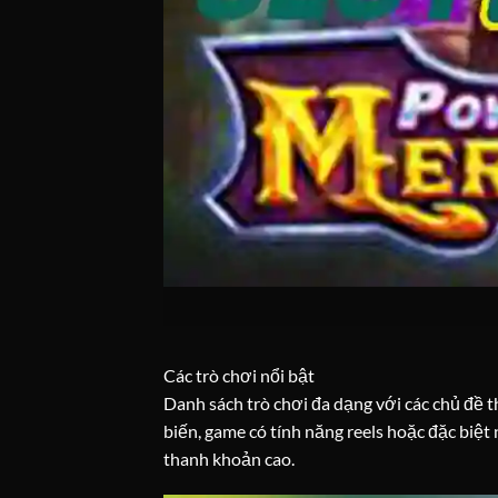
Các trò chơi nổi bật
Danh sách trò chơi đa dạng với các chủ đề t
biến, game có tính năng reels hoặc đặc biệt 
thanh khoản cao.