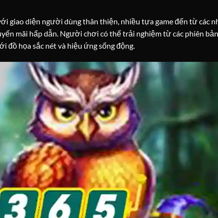
 với giao diện người dùng thân thiện, nhiều tựa game đến từ các n
uyến mãi hấp dẫn. Người chơi có thể trải nghiệm từ các phiên bả
với đồ họa sắc nét và hiệu ứng sống động.