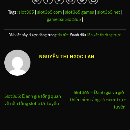
Tags:
slot365
|
slot365 com
|
slot365 games
|
slot365 net
|
game bài Slot365
|
Bài viết này được đăng trong
tin tức
. Đánh dấu
liên kết thường trực
.
NGUYỄN THỊ NGỌC LAN
Slot365 – Đánh giá và giới
Slot365: Đánh giá tổng quan
thiệu nền tảng cá cược trực
về nền tảng slot trực tuyến
tuyến