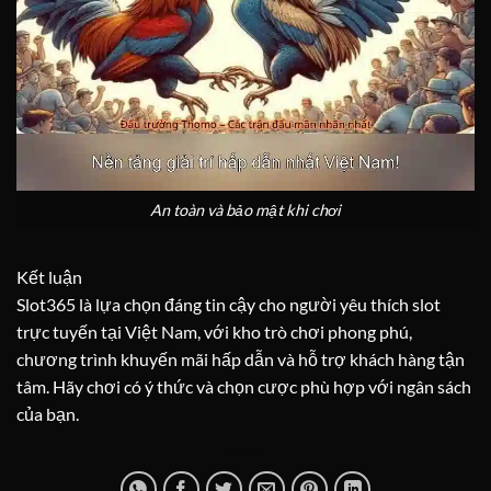
An toàn và bảo mật khi chơi
Kết luận
Slot365 là lựa chọn đáng tin cậy cho người yêu thích slot
trực tuyến tại Việt Nam, với kho trò chơi phong phú,
chương trình khuyến mãi hấp dẫn và hỗ trợ khách hàng tận
tâm. Hãy chơi có ý thức và chọn cược phù hợp với ngân sách
của bạn.