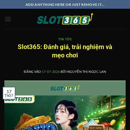
Bỏ
ADD ANYTHING HERE OR JUST REMOVE IT...
qua
nội
dung
TIN TỨC
Slot365: Đánh giá, trải nghiệm và
mẹo chơi
ĐĂNG VÀO
17-07-2026
BỞI
NGUYỄN THỊ NGỌC LAN
17
Th07