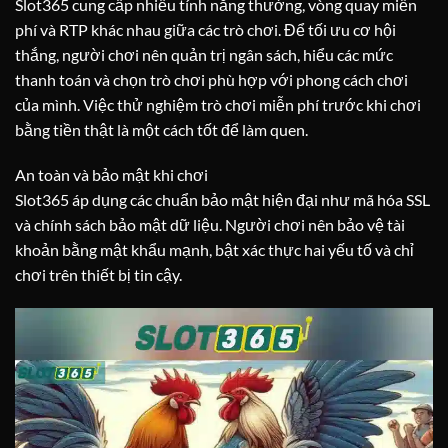
Slot365 cung cấp nhiều tính năng thưởng, vòng quay miễn
phí và RTP khác nhau giữa các trò chơi. Để tối ưu cơ hội
thắng, người chơi nên quản trị ngân sách, hiểu các mức
thanh toán và chọn trò chơi phù hợp với phong cách chơi
của mình. Việc thử nghiệm trò chơi miễn phí trước khi chơi
bằng tiền thật là một cách tốt để làm quen.
An toàn và bảo mật khi chơi
Slot365 áp dụng các chuẩn bảo mật hiện đại như mã hóa SSL
và chính sách bảo mật dữ liệu. Người chơi nên bảo vệ tài
khoản bằng mật khẩu mạnh, bật xác thực hai yếu tố và chỉ
chơi trên thiết bị tin cậy.