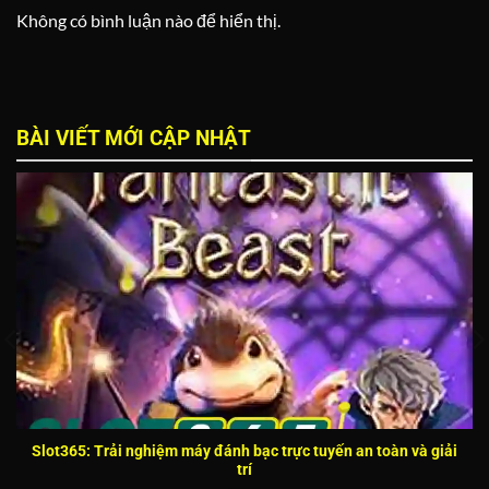
Không có bình luận nào để hiển thị.
BÀI VIẾT MỚI CẬP NHẬT
Slot365: Trải nghiệm máy đánh bạc trực tuyến an toàn và giải
trí