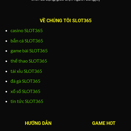
VỀ CHÚNG TÔI SLOT365
casino SLOT365
bắn cá SLOT365
game bài SLOT365
thể thao SLOT365
tài xỉu SLOT365
đá gà SLOT365
xổ số SLOT365
tin tức SLOT365
HƯỚNG DẪN
GAME HOT