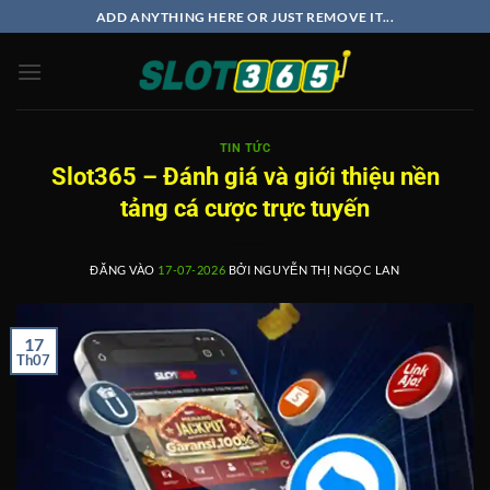
Bỏ
ADD ANYTHING HERE OR JUST REMOVE IT...
qua
nội
dung
TIN TỨC
Slot365 – Đánh giá và giới thiệu nền
tảng cá cược trực tuyến
ĐĂNG VÀO
17-07-2026
BỞI
NGUYỄN THỊ NGỌC LAN
17
Th07