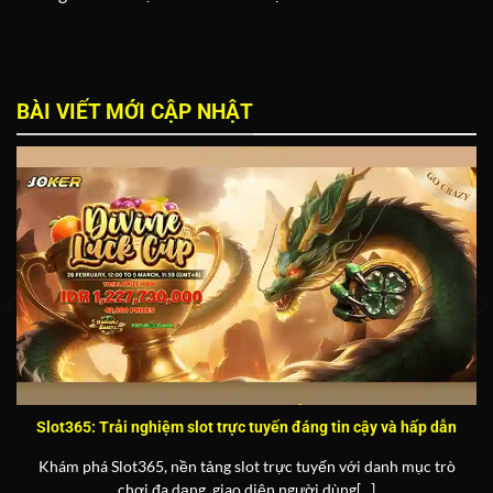
BÀI VIẾT MỚI CẬP NHẬT
Slot365: Trải nghiệm slot trực tuyến đáng tin cậy và hấp dẫn
Khám phá Slot365, nền tảng slot trực tuyến với danh mục trò
chơi đa dạng, giao diện người dùng[...]