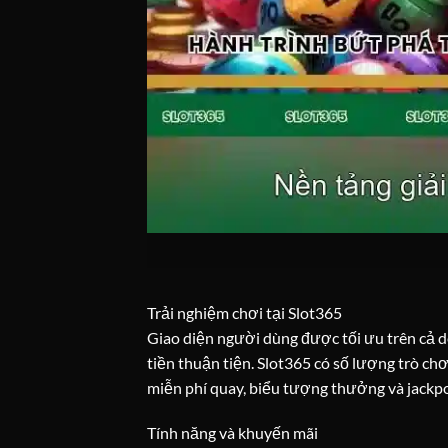
Trải nghiệm chơi tại Slot365
Giao diện người dùng được tối ưu trên cả de
tiền thuận tiện. Slot365 có số lượng trò chơ
miễn phí quay, biểu tượng thưởng và jackpo
Tính năng và khuyến mãi