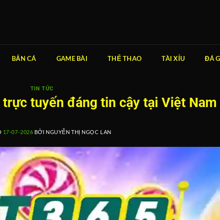
BẮN CÁ
GAME BÀI
THỂ THAO
TÀI XỈU
ĐÁ 
TIN TỨC
 trực tuyến đáng tin cậy tại Việt Nam
O
17-07-2026
BỞI
NGUYỄN THỊ NGỌC LAN