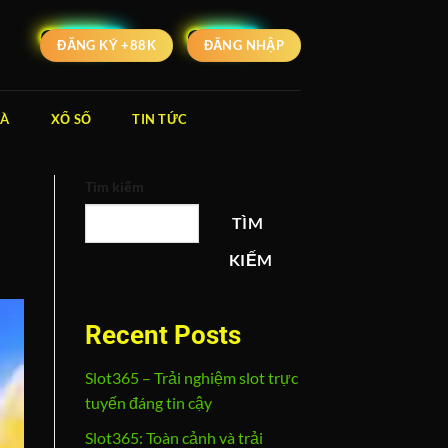
ĐĂNG KÝ +88K
ĐĂNG NHẬP
GÀ
XỔ SỐ
TIN TỨC
Tìm kiếm
TÌM
KIẾM
Recent Posts
Slot365 – Trải nghiệm slot trực
tuyến đáng tin cậy
Slot365: Toàn cảnh và trải