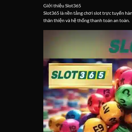
Giới thiệu Slot365
Slot365 là nền tảng chơi slot trực tuyến hàn
thân thiện và hệ thống thanh toán an toàn.