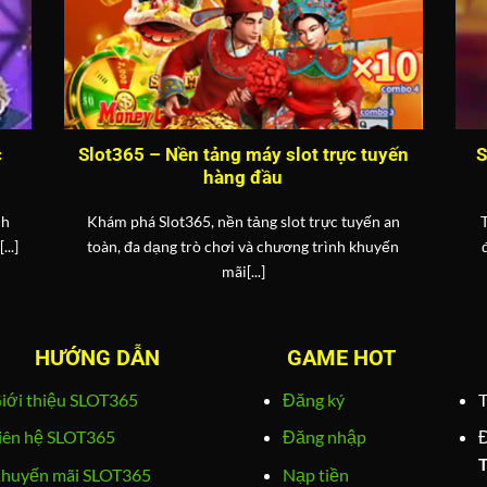
c
Slot365 – Nền tảng máy slot trực tuyến
S
hàng đầu
nh
Khám phá Slot365, nền tảng slot trực tuyến an
..]
toàn, đa dạng trò chơi và chương trình khuyến
mãi[...]
HƯỚNG DẪN
GAME HOT
iới thiệu SLOT365
Đăng ký
T
iên hệ SLOT365
Đăng nhập
Đ
T
huyến mãi SLOT365
Nạp tiền