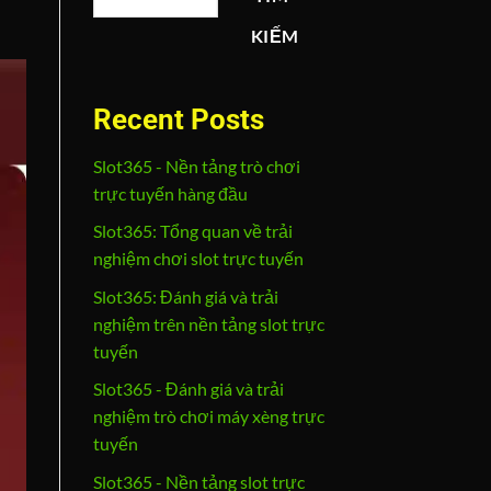
KIẾM
Recent Posts
Slot365 - Nền tảng trò chơi
trực tuyến hàng đầu
Slot365: Tổng quan về trải
nghiệm chơi slot trực tuyến
Slot365: Đánh giá và trải
nghiệm trên nền tảng slot trực
tuyến
Slot365 - Đánh giá và trải
nghiệm trò chơi máy xèng trực
tuyến
Slot365 - Nền tảng slot trực