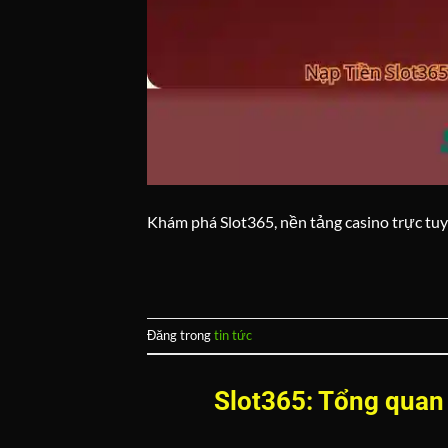
Khám phá Slot365, nền tảng casino trực tuyế
Đăng trong
tin tức
Slot365: Tổng quan 