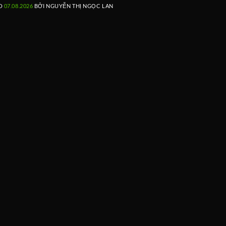
O
07.08.2026
BỞI
NGUYỄN THỊ NGỌC LAN
ne hàng đầu, các trò chơi, khuyến mãi và các tùy chọn[…]
TIẾP TỤC ĐỌC
→
ải nghiệm trên nền tảng slot trực tuyến
O
07.08.2026
BỞI
NGUYỄN THỊ NGỌC LAN