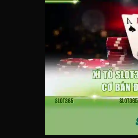
Bài viết giới thiệu Slot365, tập trung vào cá
Đăng trong
tin tức
Slot365 - Nền tả
ĐĂNG VÀ
07
Th08