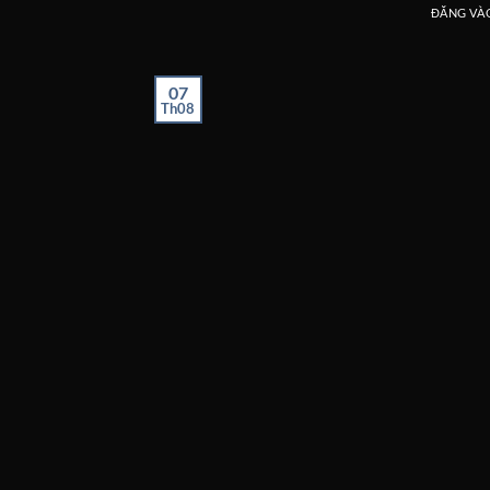
ĐĂNG VÀ
07
Th08
Khám phá Slot365, nền tảng casino slot onli
Đăng trong
tin tức
Slot365: Đánh giá và tr
ĐĂNG VÀ
07
Th08