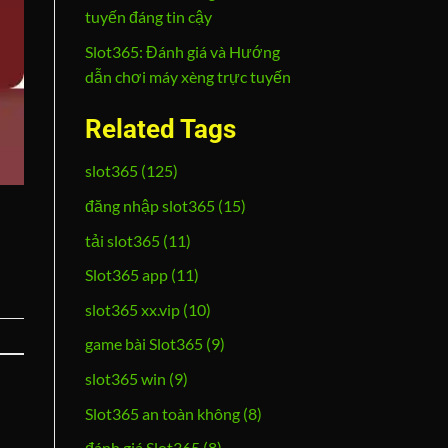
tuyến đáng tin cậy
Slot365: Đánh giá và Hướng
dẫn chơi máy xèng trực tuyến
Related Tags
slot365 (125)
đăng nhập slot365 (15)
tải slot365 (11)
Slot365 app (11)
slot365 xx.vip (10)
game bài Slot365 (9)
slot365 win (9)
Slot365 an toàn không (8)
đánh giá Slot365 (8)