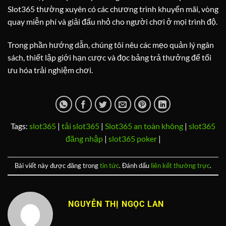
Slot365 thường xuyên có các chương trình khuyến mãi, vòng
quay miễn phí và giải đấu nhỏ cho người chơi ở mọi trình độ.
Trong phần hướng dẫn, chúng tôi nêu các mẹo quản lý ngân
sách, thiết lập giới hạn cược và đọc bảng trả thưởng để tối
ưu hóa trải nghiệm chơi.
Tags:
slot365
|
tải slot365
|
Slot365 an toàn không
|
slot365
đăng nhập
|
slot365 poker
|
Bài viết này được đăng trong
tin tức
. Đánh dấu
liên kết thường trực
.
NGUYỄN THỊ NGỌC LAN