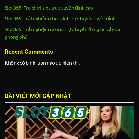
Slot365: Trò chơi slot trực tuyến đỉnh cao
Slot365: Trải nghiệm chơi slot trực tuyến tuyệt đỉnh
Slot365: Trải nghiệm casino trực tuyến đáng tin cậy và
phong phú
Recent Comments
Không có bình luận nào để hiển thị.
BÀI VIẾT MỚI CẬP NHẬT