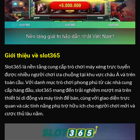
Giới thiệu về slot365
Slot365 là nền tảng cung cấp trò chơi máy xèng trực tuyến
được nhiều người chơi ưa chuộng tại khu vực châu Á và trên
toàn cầu. Với danh mục trò chơi phong phú từ các nhà cung
cấp hàng đầu, slot365 mang đến trải nghiệm mượt mà trên
thiết bị di động và máy tính để bàn, cùng với giao diện trực
quan và các tính năng phụ trợ hữu ích cho người chơi mới và
cược thủ lâu năm.