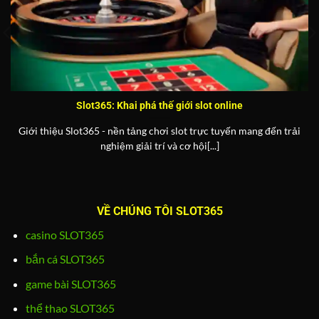
Slot365: Khai phá thế giới slot online
Giới thiệu Slot365 - nền tảng chơi slot trực tuyến mang đến trải
nghiệm giải trí và cơ hội[...]
VỀ CHÚNG TÔI SLOT365
casino SLOT365
bắn cá SLOT365
game bài SLOT365
thể thao SLOT365