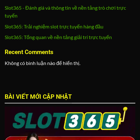
Slot365 - Đánh giá và thông tin về nền tảng trò chơi trực
tuyến
Slot365: Trải nghiệm slot trực tuyến hàng đầu
Slot365: Tổng quan về nền tảng giải trí trực tuyến
Recent Comments
Không có bình luận nào để hiển thị.
BÀI VIẾT MỚI CẬP NHẬT