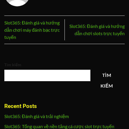
Slot365: Đánh giá và hướng
Slot365: Đánh giá và hướng
dẫn chơi máy đánh bạc trực
dẫn chơi slots trực tuyến
tuyến
Tìm kiếm
TÌM
KIẾM
Recent Posts
Slot365: Đánh giá và trải nghiệm
Slot365: Tổng quan về nền tảng cá cược slot trực tuyến