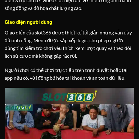
điển 3 trụ cho tới video slot hiện đại với hiệu ứng âm thanh
sống động và đồ họa chất lượng cao.
Giao diện người dùng
Giao diện của slot365 được thiết kế tối giản nhưng vẫn đầy
đủ tính năng. Menu được sắp xếp logic, cho phép người
dùng tìm kiếm trò chơi yêu thích, xem lượt quay và theo dõi
lịch sử cược mà không gặp rắc rối.
Người chơi có thể chơi trực tiếp trên trình duyệt hoặc tải
app nếu có, với đồng bộ hóa tài khoản và an toàn dữ liệu.