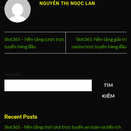
NGUYỄN THỊ NGỌC LAN
Slot365 – Nền tảng cược trực
Slot365: Nền tảng giải trí
tuyến hàng đầu
casino trực tuyến hàng đầu
Tìm kiếm
TÌM
KIẾM
Recent Posts
Slot365 - Nền tảng chơi slot trực tuyến an toàn và tiện ích