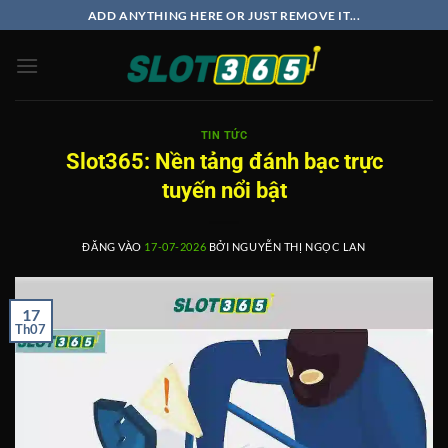
Bỏ
ADD ANYTHING HERE OR JUST REMOVE IT...
qua
nội
dung
TIN TỨC
Slot365: Nền tảng đánh bạc trực
tuyến nổi bật
ĐĂNG VÀO
17-07-2026
BỞI
NGUYỄN THỊ NGỌC LAN
17
Th07