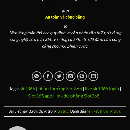
\n\n
An toàn và công bằng
\n
Nền tảng tuân thủ các quy định và cấp phép cần thiết, sử dụng
công nghệ bảo mật SSL, và công cụ kiểm tra để đảm bảo công
bằng cho mọi phiên cược.
Tags:
slot365
|
nhận thưởng Slot365
|
live slot365 login
|
Slot365 app
|
link dự phòng Slot365
|
Bài viết này được đăng trong
tin tức
. Đánh dấu
liên kết thường trực
.