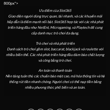
800px">
Ưu điểm của Slot365
Giao diện người dùng trực quan, tải nhanh, và các khuyến mãi
hấp dẫn là điểm mạnh nổi bật. Slot365 hợp tác với các nhà phát
triển hàng đầu như NetEnt, Microgaming, và Playtech để cung
cấp danh mục trò chơi đa dạng.
Trò chơi và nhà phát triển
Danh sách trò chơi gồm slot, baccarat, blackjack và roulette với
nhiều biến thể. Các nhà phát triển hàng đầu đảm bảo chất lượng
và công bằng trò chơi.
An toàn và thanh toán
Nền tảng tuân thủ các chuẩn bảo mật cao, mã hóa thông tin và hệ
thống rút tiền nhanh chóng. Người chơi có thể nạp tiền bằng
nhiều phương thức phổ biến và an toàn.