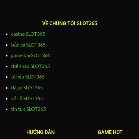
VỀ CHÚNG TÔI SLOT365
casino SLOT365
bắn cá SLOT365
game bài SLOT365
thể thao SLOT365
tài xỉu SLOT365
đá gà SLOT365
xổ số SLOT365
tin tức SLOT365
HƯỚNG DẪN
GAME HOT