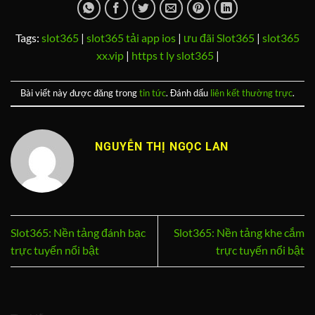
Tags:
slot365
|
slot365 tải app ios
|
ưu đãi Slot365
|
slot365
xx.vip
|
https t ly slot365
|
Bài viết này được đăng trong
tin tức
. Đánh dấu
liên kết thường trực
.
NGUYỄN THỊ NGỌC LAN
Slot365: Nền tảng đánh bạc
Slot365: Nền tảng khe cắm
trực tuyến nổi bật
trực tuyến nổi bật