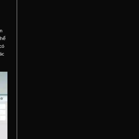
ền
thể
có
ác