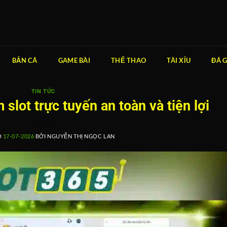
BẮN CÁ
GAME BÀI
THỂ THAO
TÀI XỈU
ĐÁ 
TIN TỨC
 slot trực tuyến an toàn và tiện lợi
O
17-07-2026
BỞI
NGUYỄN THỊ NGỌC LAN