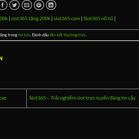
200k
|
slot365 tặng 200k
|
slot365 com
|
Slot365 nổ hũ
|
đăng trong
tin tức
. Đánh dấu
liên kết thường trực
.
N
 cao
Slot365 – Trải nghiệm slot trực tuyến đáng tin cậy