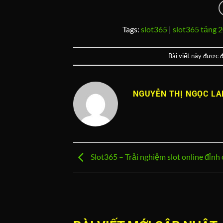
Tags:
slot365
|
slot365 tảng 
Bài viết này được 
NGUYỄN THỊ NGỌC LA
Slot365 – Trải nghiệm slot online đỉnh