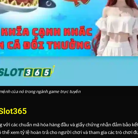
 mệnh của nó trong ngành game trực tuyến
 Slot365
g với các chuẩn mã hóa hàng đầu và giấy chứng nhận đảm bảo kế
 thể xem tỷ lệ hoàn trả cho người chơi và tham gia các trò chơi 