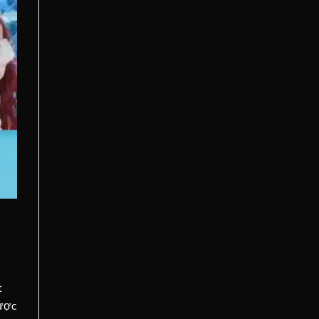
t
được