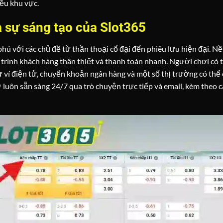
iều khu vực.
à sự sáng tạo của Slot365
hú với các chủ đề từ thần thoại cổ đại đến phiêu lưu hiện đại. N
trình khách hàng thân thiết và thanh toán nhanh. Người chơi có 
ví điện tử, chuyển khoản ngân hàng và một số thị trường có thể 
ợ luôn sẵn sàng 24/7 qua trò chuyện trực tiếp và email, kèm theo c