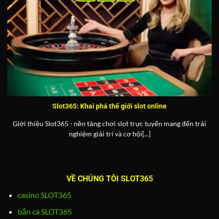
Slot365: Khai phá thế giới slot online
Giới thiệu Slot365 - nền tảng chơi slot trực tuyến mang đến trải
nghiệm giải trí và cơ hội[...]
VỀ CHÚNG TÔI SLOT365
casino SLOT365
bắn cá SLOT365