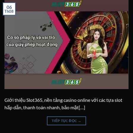
06
Th08
Giới thiệu Slot365, nền tảng casino online với các tựa slot
hấp dẫn, thanh toán nhanh, bảo mật[…]
TIẾP TỤC ĐỌC
→