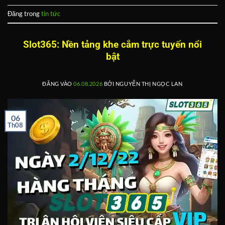
Đăng trong
tin tức
Slot365: Nền tảng khe cắm trực tuyến nổi
bật
ĐĂNG VÀO
06.08.2026
BỞI
NGUYỄN THỊ NGỌC LAN
06
Th08