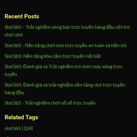
Recent Posts
Slot365 – Trải nghiệm sòng bạc trực tuyến hàng đầu với trò
chơi slot
Slot365 - Nền tảng chơi slot trực tuyến an toàn và tiện ích
Slot365: Nền tảng khe cắm trực tuyến nổi bật
Slot365: Đánh giá và Trải nghiệm trò chơi máy xèng trực
tuyến
Slot365: Đánh giá và trải nghiệm nền tảng slot trực tuyến
hàng đầu
Slot365 - Trải nghiệm chơi xổ số trực tuyến
Related Tags
slot365 (124)