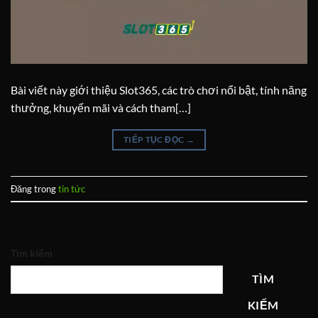
Bài viết này giới thiệu Slot365, các trò chơi nổi bật, tính năng
thưởng, khuyến mãi và cách tham[…]
TIẾP TỤC ĐỌC
→
Đăng trong
tin tức
Tìm kiếm
TÌM
KIẾM