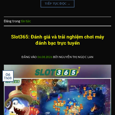
TIẾP TỤC ĐỌC
→
Đăng trong
tin tức
Slot365: Đánh giá và trải nghiệm chơi máy
đánh bạc trực tuyến
ĐĂNG VÀO
06.08.2026
BỞI
NGUYỄN THỊ NGỌC LAN
06
Th08