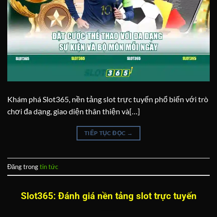
Khám phá Slot365, nền tảng slot trực tuyến phổ biến với trò
chơi đa dạng, giao diện thân thiện và[…]
TIẾP TỤC ĐỌC
→
Đăng trong
tin tức
Slot365: Đánh giá nền tảng slot trực tuyến