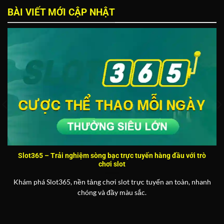
BÀI VIẾT MỚI CẬP NHẬT
Slot365 – Trải nghiệm sòng bạc trực tuyến hàng đầu với trò
chơi slot
Khám phá Slot365, nền tảng chơi slot trực tuyến an toàn, nhanh
chóng và đầy màu sắc.