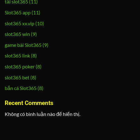
tải slot365 (11)
Slot365 app (11)
slot365 xx.vip (10)
slot365 win (9)
game bài Slot365 (9)
slot365 link (8)
slot365 poker (8)
slot365 bet (8)
bắn cá Slot365 (8)
Recent Comments
Không có bình luận nào để hiển thị.