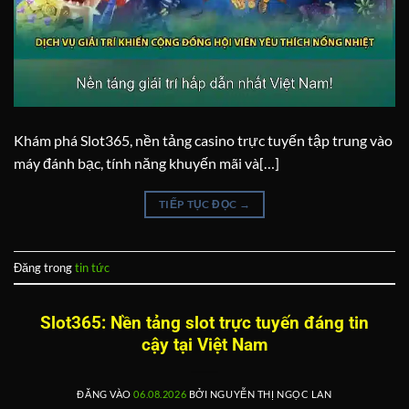
Khám phá Slot365, nền tảng casino trực tuyến tập trung vào
máy đánh bạc, tính năng khuyến mãi và[…]
TIẾP TỤC ĐỌC
→
Đăng trong
tin tức
Slot365: Nền tảng slot trực tuyến đáng tin
cậy tại Việt Nam
ĐĂNG VÀO
06.08.2026
BỞI
NGUYỄN THỊ NGỌC LAN