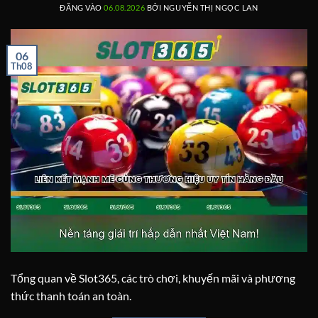
ĐĂNG VÀO
06.08.2026
BỞI
NGUYỄN THỊ NGỌC LAN
06
Th08
Tổng quan về Slot365, các trò chơi, khuyến mãi và phương
thức thanh toán an toàn.