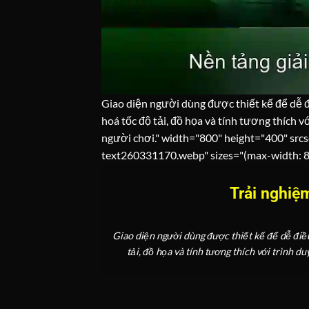
Giao diện người dùng được thiết kế để dễ đi
hoá tốc độ tải, đồ họa và tính tương thích 
người chơi.
" width="800" height="400" srcs
text260331170.webp" sizes="(max-width: 
Trải nghiệ
Giao diện người dùng được thiết kế để dễ điều
tải, đồ họa và tính tương thích với trình 