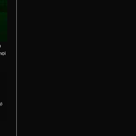
u
mọi
độ