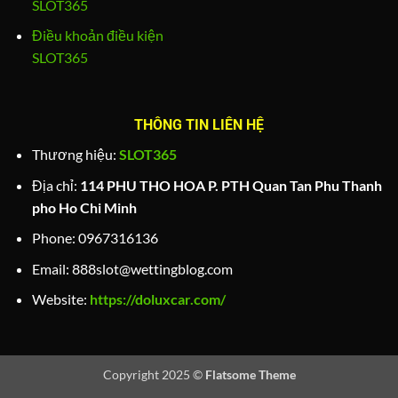
SLOT365
Điều khoản điều kiện
SLOT365
THÔNG TIN LIÊN HỆ
Thương hiệu:
SLOT365
Địa chỉ:
114 PHU THO HOA P. PTH Quan Tan Phu Thanh
pho Ho Chi Minh
Phone:
0967316136
Email:
888slot@wettingblog.com
Website:
https://doluxcar.com/
Copyright 2025 ©
Flatsome Theme