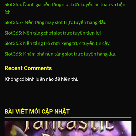
Slot365: Đánh giá nền tảng slot trực tuyến an toàn và tiện
ích
Slot365 - Nền tảng máy slot trực tuyến hàng đầu
Slot365: Nền tảng chơi slot trực tuyến tiện lợi
Slot365: Nền tảng trò chơi xèng trực tuyến tin cậy
Slot365: Khám phá nền tảng slot trực tuyến hàng đầu
Recent Comments
Không có bình luận nào để hiển thị.
BÀI VIẾT MỚI CẬP NHẬT