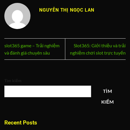
NGUYỄN THỊ NGỌC LAN
slot365 game – Trải nghiệm
Slot365: Giới thiệu và trải
và đánh giá chuyên sâu
nghiệm chơi slot trực tuyến
Tìm kiếm
TÌM
KIẾM
Recent Posts