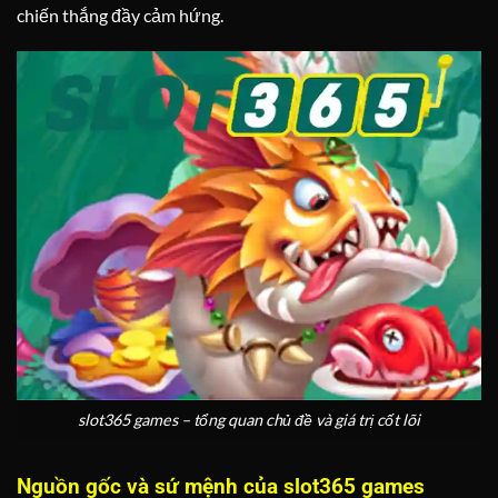
chiến thắng đầy cảm hứng.
slot365 games – tổng quan chủ đề và giá trị cốt lõi
Nguồn gốc và sứ mệnh của slot365 games