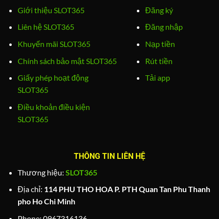
Giới thiệu SLOT365
Đăng ký
Liên hệ SLOT365
Đăng nhập
Khuyến mãi SLOT365
Nạp tiền
Chính sách bảo mật SLOT365
Rút tiền
Giấy phép hoạt động
Tải app
SLOT365
Điều khoản điều kiện
SLOT365
THÔNG TIN LIÊN HỆ
Thương hiệu:
SLOT365
Địa chỉ:
114 PHU THO HOA P. PTH Quan Tan Phu Thanh
pho Ho Chi Minh
Phone:
0967316136