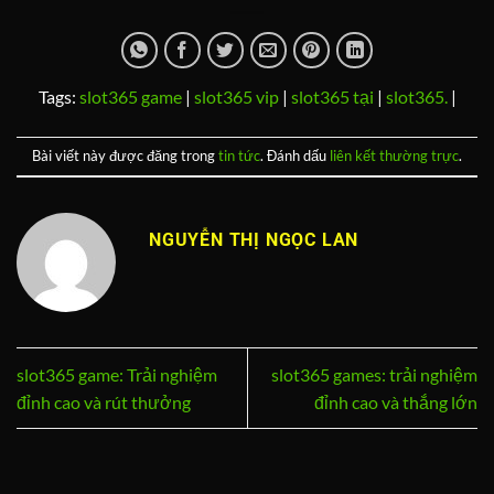
Tags:
slot365 game
|
slot365 vip
|
slot365 tại
|
slot365.
|
Bài viết này được đăng trong
tin tức
. Đánh dấu
liên kết thường trực
.
NGUYỄN THỊ NGỌC LAN
slot365 game: Trải nghiệm
slot365 games: trải nghiệm
đỉnh cao và rút thưởng
đỉnh cao và thắng lớn