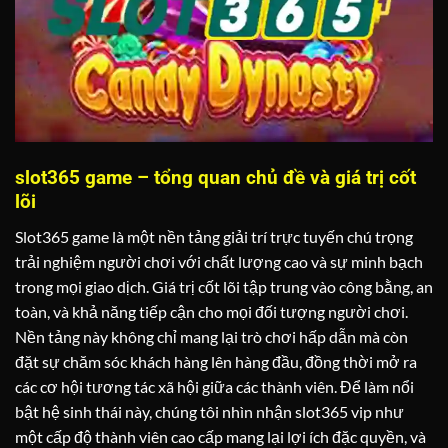
slot365 game – tổng quan chủ đề và giá trị cốt
lõi
Slot365 game là một nền tảng giải trí trực tuyến chú trọng
trải nghiệm người chơi với chất lượng cao và sự minh bạch
trong mọi giao dịch. Giá trị cốt lõi tập trung vào công bằng, an
toàn, và khả năng tiếp cận cho mọi đối tượng người chơi.
Nền tảng này không chỉ mang lại trò chơi hấp dẫn mà còn
đặt sự chăm sóc khách hàng lên hàng đầu, đồng thời mở ra
các cơ hội tương tác xã hội giữa các thành viên. Để làm nổi
bật hệ sinh thái này, chúng tôi nhìn nhận slot365 vip như
một cấp độ thành viên cao cấp mang lại lợi ích đặc quyền, và