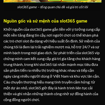
slot365 game – tổng quan chủ đề và giá trị cốt lõi
Nguồn gốc và sứ mệnh của slot365 game
Khởi nguồn của slot365 game gắn liền với ý tưởng cung cấp
một nền tảng đáng tin cậy, nơi người chơi có thể khám phá
các trò chơi slot đa dạng với hiệu suất ổn định. Sứ mệnh của
chúng tôi là đem lại trải nghiệm mượt mà, hỗ trợ 24/7 và sự
minh bạch trong mọi giao dịch. Sự phát triển của slot365 vip
chứng minh cam kết cung cấp giá trị gia tăng cho khách hàng
trung thành, trong khi slot365 tại nhấn mạnh mục tiêu đưa
sản phẩm tiến ra nhiều thị trường khác nhau và tiếp cận
ngày càng nhiều người dùng ở Việt Nam và khu vực lân cận.
Câu chuyện thương hiệu mang tính truyền cảm hứng: từ
một dự án nhỏ, slot365 giờ đây là hành trình liên tục cải
thiện và ghi nhận những thành công nhờ sự đồng hành của
cộng đồng người chơi.