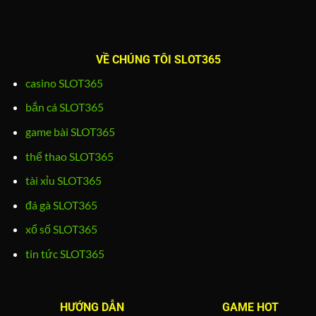
VỀ CHÚNG TÔI SLOT365
casino SLOT365
bắn cá SLOT365
game bài SLOT365
thể thao SLOT365
tài xỉu SLOT365
đá gà SLOT365
xổ số SLOT365
tin tức SLOT365
HƯỚNG DẪN
GAME HOT