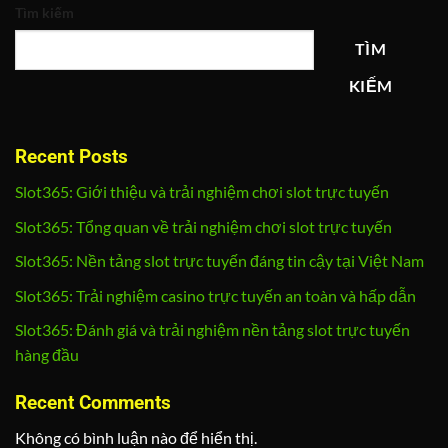
Tìm kiếm
TÌM
KIẾM
Recent Posts
Slot365: Giới thiệu và trải nghiệm chơi slot trực tuyến
Slot365: Tổng quan về trải nghiệm chơi slot trực tuyến
Slot365: Nền tảng slot trực tuyến đáng tin cậy tại Việt Nam
Slot365: Trải nghiệm casino trực tuyến an toàn và hấp dẫn
Slot365: Đánh giá và trải nghiệm nền tảng slot trực tuyến
hàng đầu
Recent Comments
Không có bình luận nào để hiển thị.