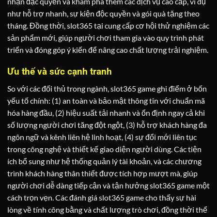
nhận đặc quyền và khám phá thêm các dịch vụ cao cấp, ví dụ
như hỗ trợ nhanh, sự kiện độc quyền và gói quà tặng theo
tháng. Đồng thời, slot365 tại cung cấp cơ hội thử nghiệm các
sản phẩm mới, giúp người chơi tham gia vào quy trình phát
triển và đóng góp ý kiến để nâng cao chất lượng trải nghiệm.
Ưu thế và sức cạnh tranh
So với các đối thủ trong ngành, slot365 game ghi điểm ở bốn
yếu tố chính: (1) an toàn và bảo mật thông tin với chuẩn mã
hóa hàng đầu, (2) hiệu suất tải nhanh và ổn định ngay cả khi
số lượng người chơi tăng đột ngột, (3) hỗ trợ khách hàng đa
ngôn ngữ và kênh liên hệ linh hoạt, (4) sự đổi mới liên tục
trong công nghệ và thiết kế giao diện người dùng. Các tiện
ích bổ sung như hệ thống quản lý tài khoản, và các chương
trình khách hàng thân thiết được tích hợp mượt mà, giúp
người chơi dễ dàng tiếp cận và tận hưởng slot365 game một
cách trọn vẹn. Các đánh giá slot365 game cho thấy sự hài
lòng về tính công bằng và chất lượng trò chơi, đồng thời thể