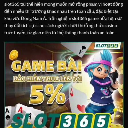
slot365 tại thể hiện mong muốn mở rộng phạm vi hoạt động
đến nhiều thị trường khác nhau trên toàn cầu, đặc biệt tại
khu vực Đông Nam Á. Trải nghiệm slot365 game hứa hẹn sự
thay đổi tích cực cho cách người chơi thưởng thức casino
trực tuyến, từ giao diện tới hệ thống thanh toán an toàn.