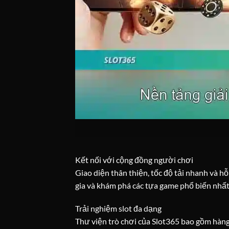
Kết nối với cộng đồng người chơi
Giao diện thân thiện, tốc độ tải nhanh và 
gia và khám phá các tựa game phổ biến nhất
Trải nghiệm slot đa dạng
Thư viện trò chơi của Slot365 bao gồm hàng 