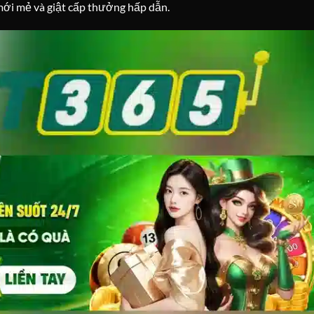
mới mẻ và giật cấp thưởng hấp dẫn.