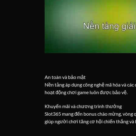
An toàn và bảo mật
Nền tảng áp dụng công nghệ mã hóa và các 
hoạt động chơi game luôn được bảo vệ.
Khuyến mãi và chương trình thưởng
Slot365 mang đến bonus chào mừng, vòng qu
giúp người chơi tăng cơ hội chiến thắng và