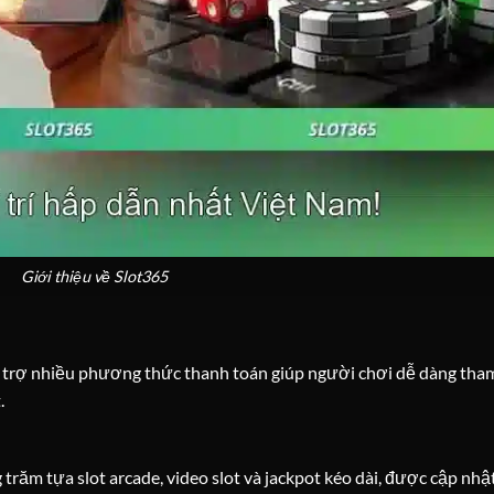
Giới thiệu về Slot365
hỗ trợ nhiều phương thức thanh toán giúp người chơi dễ dàng tha
.
trăm tựa slot arcade, video slot và jackpot kéo dài, được cập nhậ