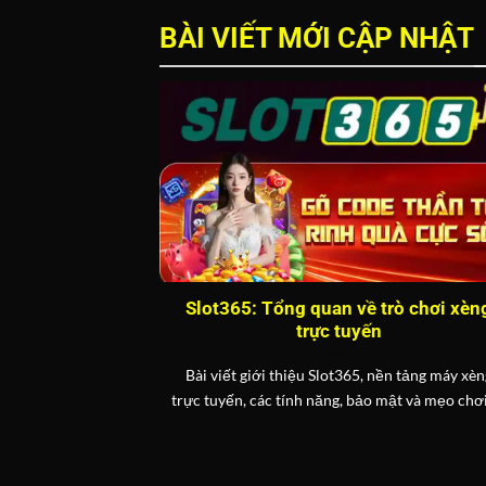
BÀI VIẾT MỚI CẬP NHẬT
trải nghiệm
Slot365: Tổng quan về trò chơi xèn
trực tuyến
n tảng slot trực
Bài viết giới thiệu Slot365, nền tảng máy xèn
 tính năng và[...]
trực tuyến, các tính năng, bảo mật và mẹo chơi[