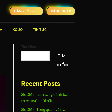
ĐĂNG KÝ +88K
ĐĂNG NHẬP
GÀ
XỔ SỐ
TIN TỨC
Tìm kiếm
TÌM
KIẾM
Recent Posts
Slot365: Nền tảng đánh bạc
trực tuyến nổi bật
Slot365: Tổng quan và trải