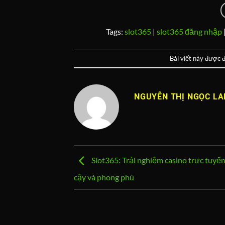
Tags:
slot365
|
slot365 đăng nhập
Bài viết này được 
NGUYỄN THỊ NGỌC LA
Slot365: Trải nghiệm casino trực tuyến
cậy và phong phú