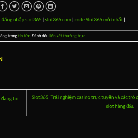
|
đăng nhập slot365
|
slot365 com
|
code Slot365 mới nhất
|
đăng trong
tin tức
. Đánh dấu
liên kết thường trực
.
N
Slot365: Trải nghiệm casino trực tuyến và các trò 
 đáng tin
slot hàng đầu