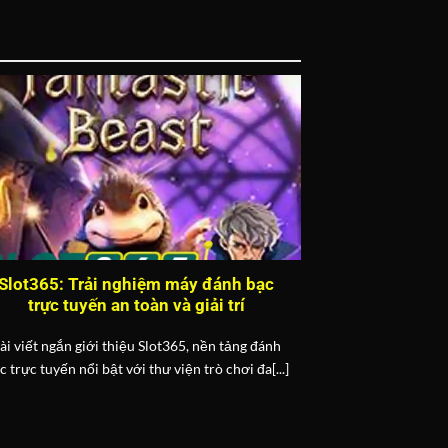
Slot365: Trải nghiệm máy đánh bạc
trực tuyến an toàn và giải trí
ài viết ngắn giới thiệu Slot365, nền tảng đánh
c trực tuyến nổi bật với thư viện trò chơi đa[...]